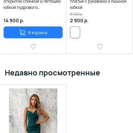
открытой спинкой и летящей
платье с рукавами и пышной
юбкой пудрового
юбкой
персикового цвета
8 400
р.
14 900
р.
2 900
р.
В корзину
Недавно просмотренные