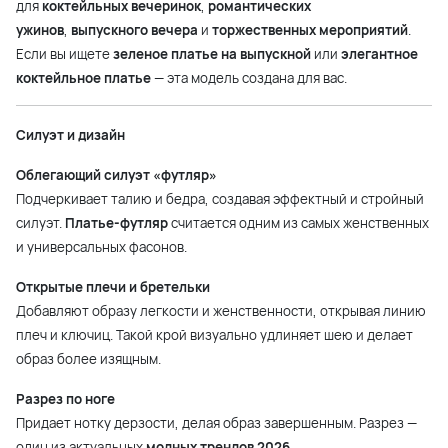
для
коктейльных вечеринок
,
романтических
ужинов
,
выпускного вечера
и
торжественных мероприятий
.
Если вы ищете
зеленое платье на выпускной
или
элегантное
коктейльное платье
— эта модель создана для вас.
Силуэт и дизайн
Облегающий силуэт «футляр»
Подчеркивает талию и бедра, создавая эффектный и стройный
силуэт.
Платье-футляр
считается одним из самых женственных
и универсальных фасонов.
Открытые плечи и бретельки
Добавляют образу легкости и женственности, открывая линию
плеч и ключиц. Такой крой визуально удлиняет шею и делает
образ более изящным.
Разрез по ноге
Придает нотку дерзости, делая образ завершенным. Разрез —
один из актуальных
модных трендов 2026
.