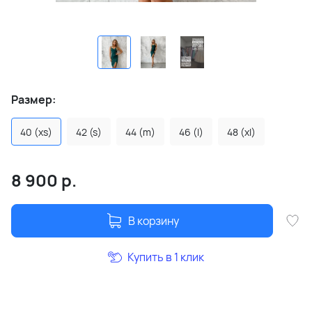
Размер:
40 (xs)
42 (s)
44 (m)
46 (l)
48 (xl)
8 900
р.
В корзину
Купить в 1 клик