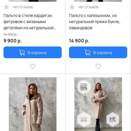
нет отзывов
нет отзывов
Пальто в стиле кардиган
Пальто с капюшоном, из
фетровое с вязаными
натуральной пряжи букле,
деталями из натуральной
лавандовое
шерсти карамельного цвета
14 900
р.
9 900
р.
14 900
р.
В корзину
В корзину