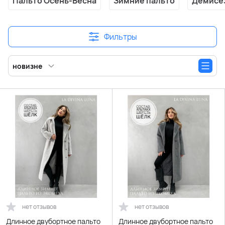
Пальто Осень-Весна
Зимние пальто
Демисе
Фильтры
новизне
нет отзывов
нет отзывов
Длинное двубортное пальто
Длинное двубортное пальто