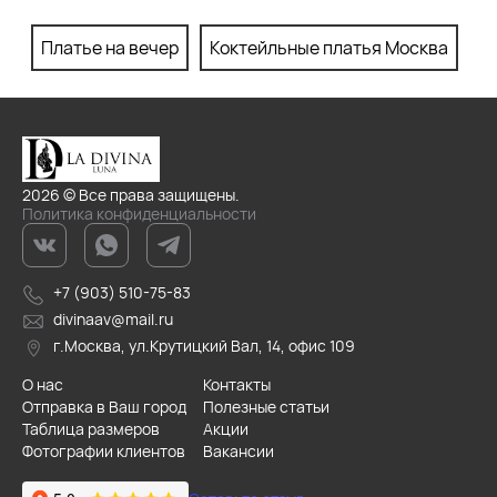
Платье на вечер
Коктейльные платья Москва
П
2026 © Все права защищены.
Политика конфиденциальности
+7 (903) 510-75-83
divinaav@mail.ru
г.Москва, ул.Крутицкий Вал, 14, офис 109
О нас
Контакты
Отправка в Ваш город
Полезные статьи
Таблица размеров
Акции
Фотографии клиентов
Вакансии