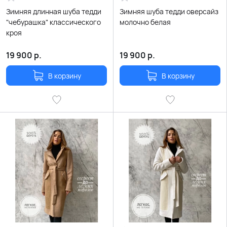
Зимняя длинная шуба тедди
Зимняя шуба тедди оверсайз
"чебурашка" классического
молочно белая
кроя
19 900
р.
19 900
р.
В корзину
В корзину