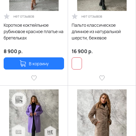
нет отзывов
нет отзывов
Короткое коктейльное
Пальто классическое
рубиновое красное платье на
длинное из натуральной
бретельках
шерсти, бежевое
8 900
р.
16 900
р.
В корзину