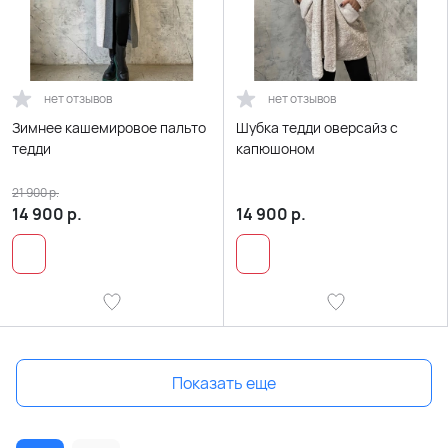
нет отзывов
нет отзывов
Зимнее кашемировое пальто
Шубка тедди оверсайз с
тедди
капюшоном
21 900
р.
14 900
р.
14 900
р.
Показать еще