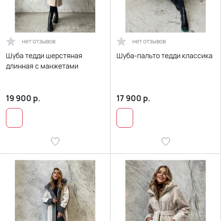
нет отзывов
нет отзывов
Шуба тедди шерстяная
Шуба-пальто тедди классика
длинная с манжетами
19 900
р.
17 900
р.