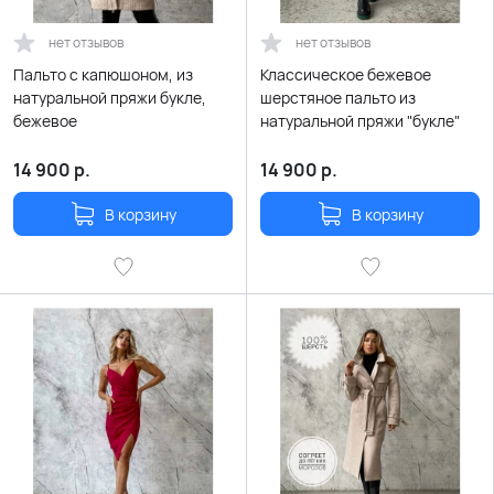
нет отзывов
нет отзывов
Пальто с капюшоном, из
Классическое бежевое
натуральной пряжи букле,
шерстяное пальто из
бежевое
натуральной пряжи "букле"
14 900
р.
14 900
р.
В корзину
В корзину