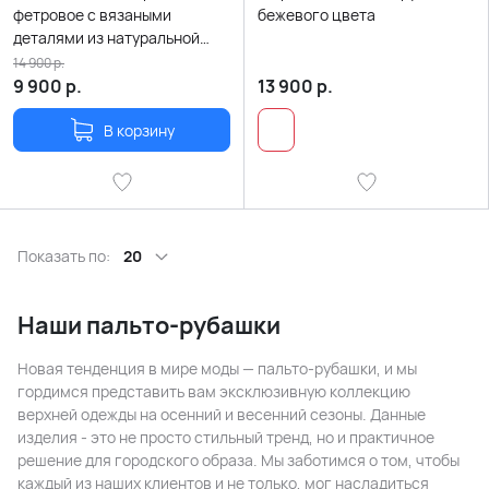
фетровое с вязаными
бежевого цвета
деталями из натуральной
шерсти карамельного цвета
14 900
р.
9 900
р.
13 900
р.
В корзину
Показать по:
20
Наши пальто-рубашки
Новая тенденция в мире моды — пальто-рубашки, и мы
гордимся представить вам эксклюзивную коллекцию
верхней одежды на осенний и весенний сезоны. Данные
изделия - это не просто стильный тренд, но и практичное
решение для городского образа. Мы заботимся о том, чтобы
каждый из наших клиентов и не только, мог насладиться