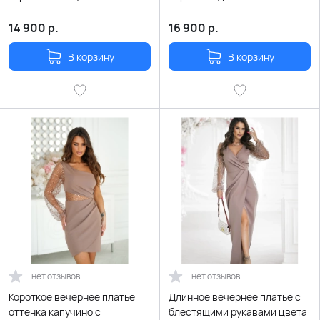
карманами
и расклешенной юбкой
14 900
р.
16 900
р.
В корзину
В корзину
нет отзывов
нет отзывов
Короткое вечернее платье
Длинное вечернее платье с
оттенка капучино с
блестящими рукавами цвета