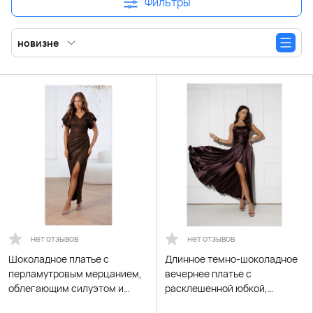
Фильтры
новизне
нет отзывов
нет отзывов
Шоколадное платье с
Длинное темно-шоколадное
перламутровым мерцанием,
вечернее платье с
облегающим силуэтом и
расклешенной юбкой,
разрезом
открытой спиной и