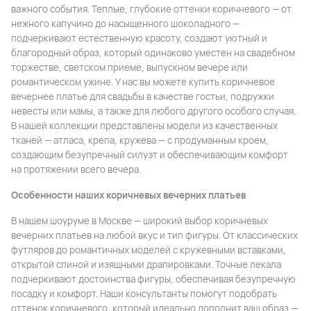
важного события. Теплые, глубокие оттенки коричневого — от
нежного капучино до насыщенного шоколадного —
подчеркивают естественную красоту, создают уютный и
благородный образ, который одинаково уместен на свадебном
торжестве, светском приеме, выпускном вечере или
романтическом ужине. У нас вы можете купить коричневое
вечернее платье для свадьбы в качестве гостьи, подружки
невесты или мамы, а также для любого другого особого случая.
В нашей коллекции представлены модели из качественных
тканей — атласа, крепа, кружева — с продуманным кроем,
создающим безупречный силуэт и обеспечивающим комфорт
на протяжении всего вечера.
Особенности наших коричневых вечерних платьев
В нашем шоуруме в Москве — широкий выбор коричневых
вечерних платьев на любой вкус и тип фигуры. От классических
футляров до романтичных моделей с кружевными вставками,
открытой спиной и изящными драпировками. Точные лекала
подчеркивают достоинства фигуры, обеспечивая безупречную
посадку и комфорт. Наши консультанты помогут подобрать
оттенок коричневого, который идеально дополнит ваш образ —