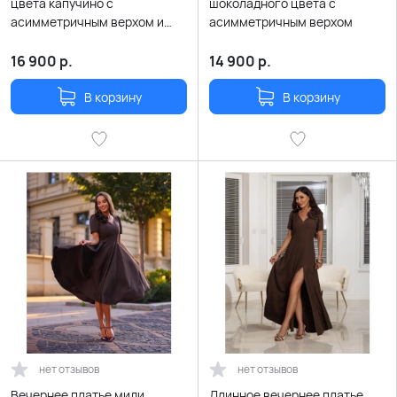
цвета капучино с
шоколадного цвета с
асимметричным верхом и
асимметричным верхом
рукавом с пайетками
16 900
р.
14 900
р.
В корзину
В корзину
нет отзывов
нет отзывов
Вечернее платье миди
Длинное вечернее платье