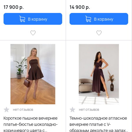
рукавами-буфами
перьями
17 900
р.
14 900
р.
В корзину
В корзину
нет отзывов
нет отзывов
Короткое пышное вечернее
Темно-шоколадное атласное
платье-бюстье шоколадно-
вечернее платье с V-
коричневого цвета с
образным декольте на запах