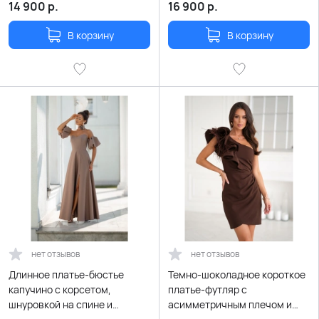
шнуровкой
14 900
р.
16 900
р.
В корзину
В корзину
нет отзывов
нет отзывов
Длинное платье-бюстье
Темно-шоколадное короткое
капучино с корсетом,
платье-футляр с
шнуровкой на спине и
асимметричным плечом и