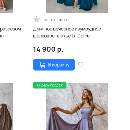
нет отзывов
 разрезом
Длинное вечернее изумрудное
но
шелковое платье La Dolce
14 900
р.
В корзину
Лидеры продаж