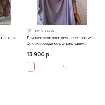
нет отзывов
 платье в
Длинное шелковое вечернее платье La
Dolce серебряное с фиолетовым
отливом
13 900
р.