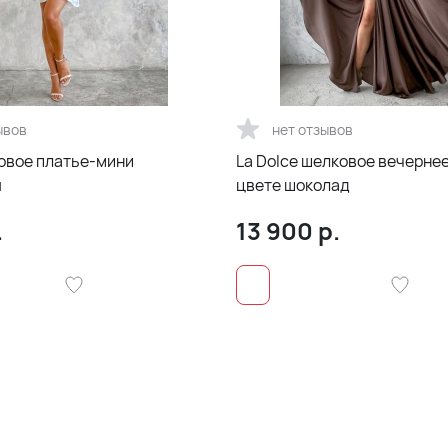
ывов
нет отзывов
овое платье-мини
La Dolce шелковое вечернее
я
цвете шоколад
.
13 900
р.