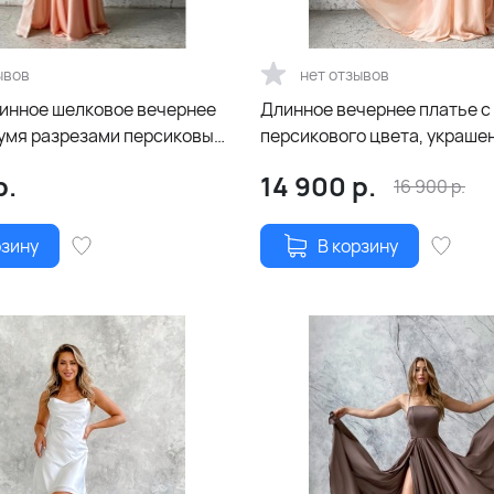
ывов
нет отзывов
инное шелковое вечернее
Длинное вечернее платье с
вумя разрезами персиковый
персикового цвета, украше
кристаллами и кружевом
р.
14 900
р.
16 900
р.
рзину
В корзину