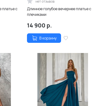
нет отзывов
 платье с
Длинное голубое вечернее платье с
плечиками
14 900
р.
В корзину