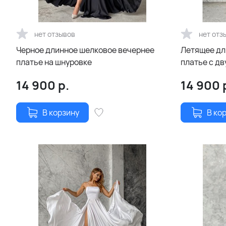
нет отзывов
нет отз
Черное длинное шелковое вечернее
Летящее дл
платье на шнуровке
платье с д
цвет
14 900
р.
14 900
В корзину
В ко