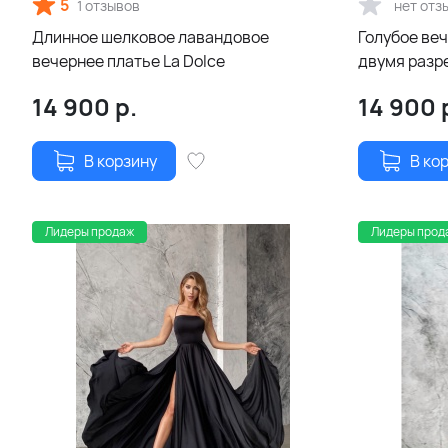
5
1 отзывов
нет отз
Длинное шелковое лавандовое
Голубое ве
вечернее платье La Dolce
двумя разр
14 900
р.
14 900
В корзину
В ко
Лидеры продаж
Лидеры прод