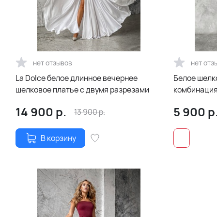
нет отзывов
нет отз
La Dolce белое длинное вечернее
Белое шелк
шелковое платье с двумя разрезами
комбинаци
14 900
р.
5 900
р
13 900
р.
В корзину