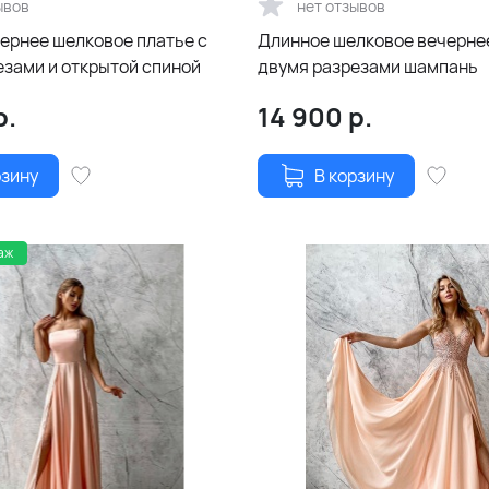
ывов
нет отзывов
чернее шелковое платье с
Длинное шелковое вечернее
езами и открытой спиной
двумя разрезами шампань
р.
14 900
р.
рзину
В корзину
аж