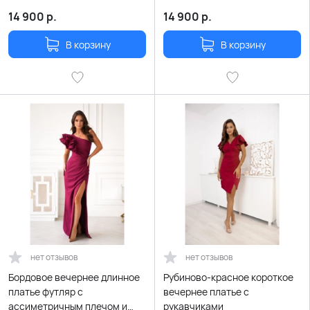
шнуровкой
шнуровкой
14 900
р.
14 900
р.
В корзину
В корзину
нет отзывов
нет отзывов
Бордовое вечернее длинное
Рубиново-красное короткое
платье футляр с
вечернее платье с
ассиметричным плечом и
рукавчиками