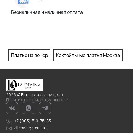
Безналичная и наличная оплата
Платье на вечер
Коктейльные платья Москва
П
2026 © Все права защищены.
Политика конфиденциальности
+7 (903) 510-75-83
divinaav@mail.ru