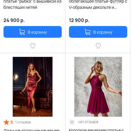
платье "рыбка" с вышивкой из
облегающее платье-футляр с
блестящих нитей
V-образным декольте и
разрезом
24 900
р.
12 900
р.
В корзину
В корзину
5
нет отзывов
1 отзывов
Короткое вечернее платье с
Длинное атласное вечернее