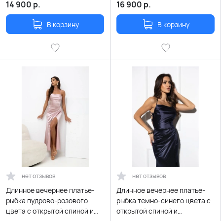
шнуровкой
14 900
р.
16 900
р.
В корзину
В корзину
нет отзывов
нет отзывов
Длинное вечернее платье-
Длинное вечернее платье-
рыбка пудрово-розового
рыбка темно-синего цвета с
цвета с открытой спиной и
открытой спиной и