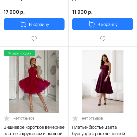
перьями
17 900
р.
11 900
р.
В корзину
В корзину
Лидеры продаж
нет отзывов
нет отзывов
Вишневое короткое вечернее
Платье-бюстье цвета
платье с кружевом и пышной
бургунди с расклешенной