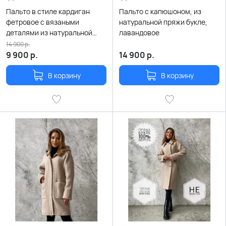
Пальто в стиле кардиган
Пальто с капюшоном, из
фетровое с вязаными
натуральной пряжи букле,
деталями из натуральной
лавандовое
шерсти карамельного цвета
14 900
р.
9 900
р.
14 900
р.
В корзину
В корзину