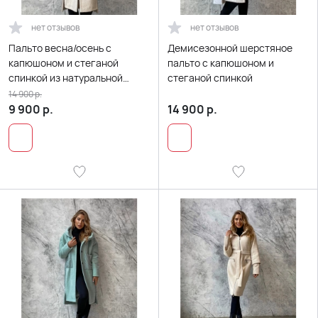
нет отзывов
нет отзывов
Пальто весна/осень с
Демисезонной шерстяное
капюшоном и стеганой
пальто с капюшоном и
спинкой из натуральной
стеганой спинкой
шерсти
14 900
р.
9 900
р.
14 900
р.