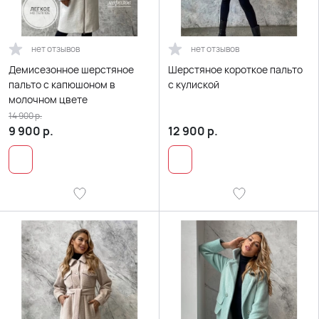
нет отзывов
нет отзывов
Демисезонное шерстяное
Шерстяное короткое пальто
пальто с капюшоном в
с кулиской
молочном цвете
14 900
р.
9 900
р.
12 900
р.