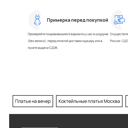
Примерка перед покупкой
Примеряйте понравивишиеся варианты у нас в шоуруме
Осуществляе
(без записи), перед оплатой доставки курьеру или в
России. СДЭ
пункте выдачи СДЭК.
Платье на вечер
Коктейльные платья Москва