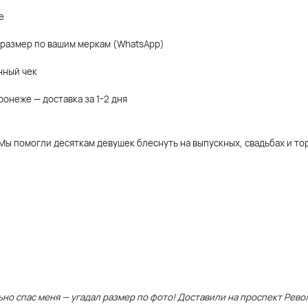
е
размер по вашим меркам (WhatsApp)
нный чек
ронеже — доставка за 1-2 дня
ы помогли десяткам девушек блеснуть на выпускных, свадьбах и тор
ьно спас меня — угадал размер по фото! Доставили на проспект Рево