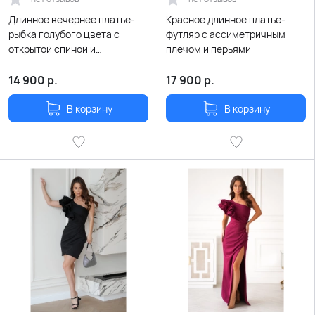
Длинное вечернее платье-
Красное длинное платье-
рыбка голубого цвета с
футляр с ассиметричным
открытой спиной и
плечом и перьями
шнуровкой
14 900
р.
17 900
р.
В корзину
В корзину