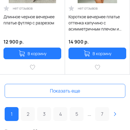
нет отзывов
нет отзывов
Длинное черное вечернее
Короткое вечернее платье
платье футляр с разрезом
оттенка капучино с
асимметричным плечом и
рукавом с пайетками
12 900
р.
14 900
р.
В корзину
В корзину
Показать еще
1
2
3
4
5
...
7