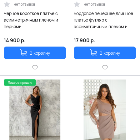
нет отзывов
нет отзывов
Черное короткое платье с
Бордовое вечернее длинное
асимметричным плечом и
платье футляр с
перьями
ассиметричным плечом и
перьями
14 900
р.
17 900
р.
В корзину
В корзину
Лидеры продаж