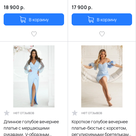
и шнуровкой на спине
рукавами, V-образным
декольте и разрезом
18 900
р.
17 900
р.
В корзину
В корзину
нет отзывов
нет отзывов
Длинное голубое вечернее
Короткое голубое вечернее
платье с мерцающими
платье-бюстье с корсетом,
рукавами, V-образным
регулируемыми бретельками