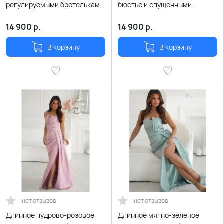
регулируемыми бретельками
бюстье и спущенными
и воланами на плечах
плечиками-лямками
14 900
р.
14 900
р.
В корзину
В корзину
нет отзывов
нет отзывов
Длинное пудрово-розовое
Длинное мятно-зеленое