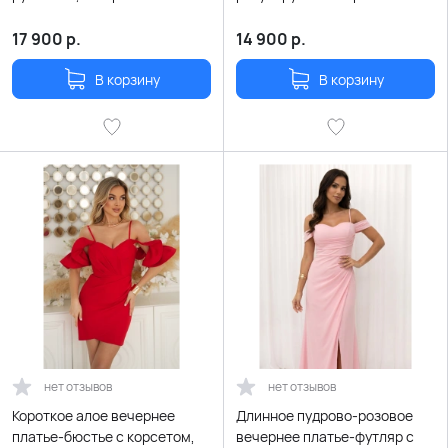
декольте и разрезом
и воланами на плечах
17 900
р.
14 900
р.
В корзину
В корзину
нет отзывов
нет отзывов
Короткое алое вечернее
Длинное пудрово-розовое
платье-бюстье с корсетом,
вечернее платье-футляр с