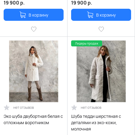
19 900
р.
19 900
р.
В корзину
В корзину
Лидеры продаж
нет отзывов
нет отзывов
Эко шуба двубортная белая с
Шуба тедди шерстяная с
отложным воротником
деталями из эко-кожи,
молочная