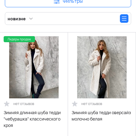
Фильтры
новизне
Лидеры продаж
нет отзывов
нет отзывов
Зимняя длинная шуба тедди
Зимняя шуба тедди оверсайз
"чебурашка" классического
молочно белая
кроя