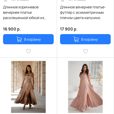
Длинное коричневое
Длинное вечернее платье-
вечернее платье
футляр с асимметричным
расклешенной юбкой из
плечом цвета капучино
атласного сатина
16 900
р.
17 900
р.
В корзину
В корзину