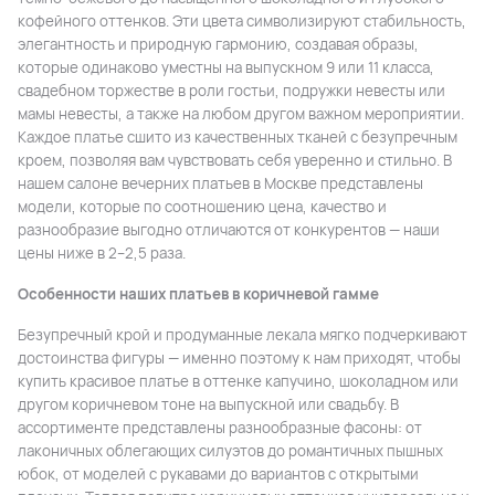
кофейного оттенков. Эти цвета символизируют стабильность,
элегантность и природную гармонию, создавая образы,
которые одинаково уместны на выпускном 9 или 11 класса,
свадебном торжестве в роли гостьи, подружки невесты или
мамы невесты, а также на любом другом важном мероприятии.
Каждое платье сшито из качественных тканей с безупречным
кроем, позволяя вам чувствовать себя уверенно и стильно. В
нашем салоне вечерних платьев в Москве представлены
модели, которые по соотношению цена, качество и
разнообразие выгодно отличаются от конкурентов — наши
цены ниже в 2–2,5 раза.
Особенности наших платьев в коричневой гамме
Безупречный крой и продуманные лекала мягко подчеркивают
достоинства фигуры — именно поэтому к нам приходят, чтобы
купить красивое платье в оттенке капучино, шоколадном или
другом коричневом тоне на выпускной или свадьбу. В
ассортименте представлены разнообразные фасоны: от
лаконичных облегающих силуэтов до романтичных пышных
юбок, от моделей с рукавами до вариантов с открытыми