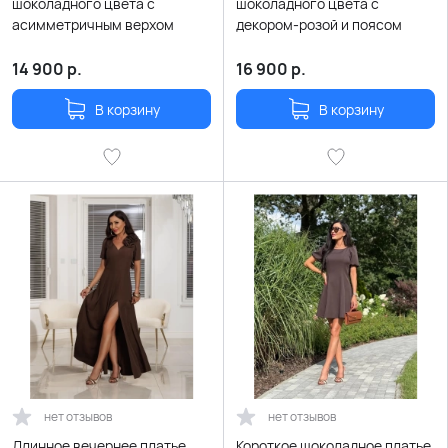
шоколадного цвета с
шоколадного цвета с
асимметричным верхом
декором-розой и поясом
14 900
р.
16 900
р.
В корзину
В корзину
нет отзывов
нет отзывов
Длинное вечернее платье
Короткое шоколадное платье