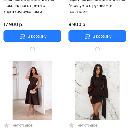
шоколадного цвета с
А-силуэта с рукавами-
коротким рукавом и
воланами
расклешенной юбкой
17 900
р.
9 900
р.
В корзину
В корзину
нет отзывов
нет отзывов