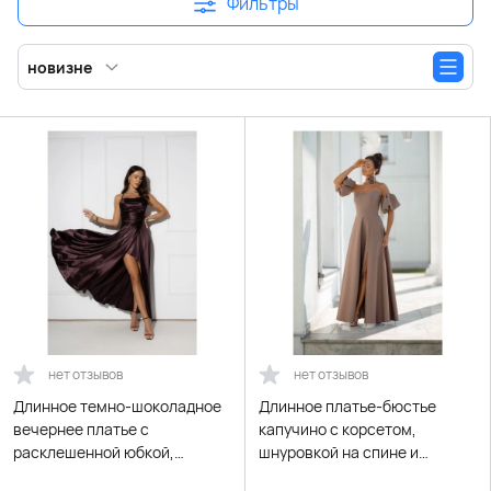
Фильтры
новизне
нет отзывов
нет отзывов
Длинное темно-шоколадное
Длинное платье-бюстье
вечернее платье с
капучино с корсетом,
расклешенной юбкой,
шнуровкой на спине и
открытой спиной и
рукавами-буфами