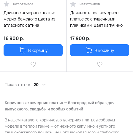
нет отзывов
нет отзывов
Длинное вечернее платье
Длинное в пол вечернее
медно-бежевого цвета из
платье со спущенными
атласного сатина
плечиками, цвет капучино
16 900
р.
17 900
р.
В корзину
В корзину
Показать по:
20
Коричневые вечерние платья — благородный образ для
выпускного, свадьбы и особых событий
В нашем каталоге коричневых вечерних платьев собраны
модели в теплой гамме — от нежного капучино и уютного
темно-бежевого до насыщенного шоколадного и глубокого