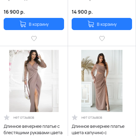
и расклешенной юбкой
рукавом с пайетками
16 900
р.
14 900
р.
В корзину
В корзину
нет отзывов
нет отзывов
Длинное вечернее платье с
Длинное вечернее платье
блестящими рукавами цвета
цвета капучино с