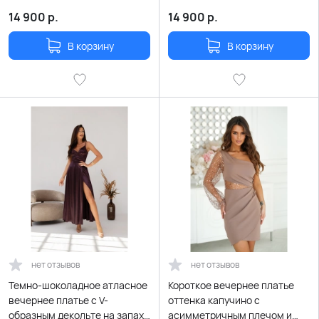
перьями
карманами
14 900
р.
14 900
р.
В корзину
В корзину
нет отзывов
нет отзывов
Темно-шоколадное атласное
Короткое вечернее платье
вечернее платье с V-
оттенка капучино с
образным декольте на запах
асимметричным плечом и