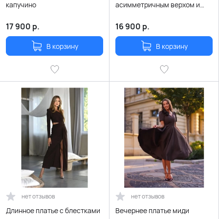
капучино
асимметричным верхом и
рукавом с пайетками
17 900
р.
16 900
р.
В корзину
В корзину
нет отзывов
нет отзывов
Длинное платье с блестками
Вечернее платье миди