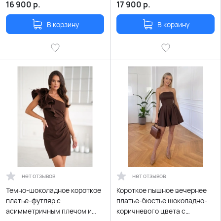
шнуровкой
16 900
р.
17 900
р.
В корзину
В корзину
нет отзывов
нет отзывов
Темно-шоколадное короткое
Короткое пышное вечернее
платье-футляр с
платье-бюстье шоколадно-
асимметричным плечом и
коричневого цвета с