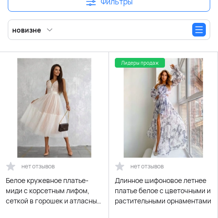
Фильтры
новизне
Лидеры продаж
нет отзывов
нет отзывов
Белое кружевное платье-
Длинное шифоновое летнее
миди с корсетным лифом,
платье белое с цветочными и
сеткой в горошек и атласным
растительными орнаментами
поясом