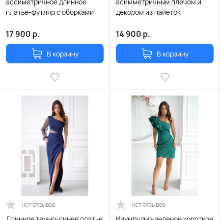
ассиметричное длинное
асимметричным плечом и
платье-футляр с оборками
декором из пайеток
17 900
р.
14 900
р.
В корзину
В корзину
нет отзывов
нет отзывов
Длинное темно-синее платье
Изумрудно-зеленое короткое