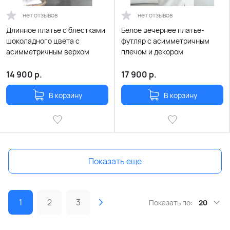
нет отзывов
нет отзывов
Длинное платье с блестками
Белое вечернее платье-
шоколадного цвета с
футляр с асимметричным
асимметричным верхом
плечом и декором
14 900
р.
17 900
р.
В корзину
В корзину
Показать еще
1
2
3
Показать по:
20