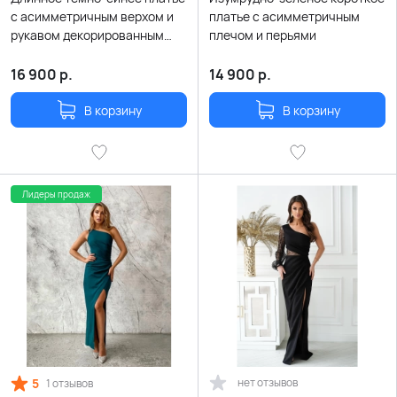
с асимметричным верхом и
платье с асимметричным
рукавом декорированным
плечом и перьями
пайетками
16 900
р.
14 900
р.
В корзину
В корзину
Лидеры продаж
5
нет отзывов
1 отзывов