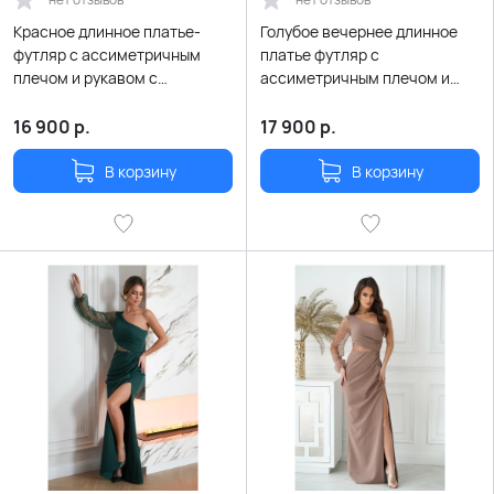
Красное длинное платье-
Голубое вечернее длинное
футляр с ассиметричным
платье футляр с
плечом и рукавом с
ассиметричным плечом и
пайетками
перьями
16 900
р.
17 900
р.
В корзину
В корзину