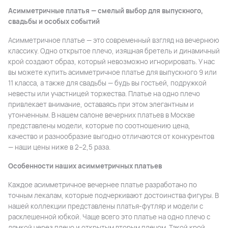
Асимметричные платья — смелый выбор для выпускного,
свадьбы и особых событий
Асимметричное платье — это современный взгляд на вечернюю
классику. Одно открытое плечо, изящная бретель и динамичный
крой создают образ, который невозможно игнорировать. У нас
вы можете купить асимметричное платье для выпускного 9 или
11 класса, а также для свадьбы — будь вы гостьей, подружкой
невесты или участницей торжества. Платье на одно плечо
привлекает внимание, оставаясь при этом элегантным и
утонченным. В нашем салоне вечерних платьев в Москве
представлены модели, которые по соотношению цена,
качество и разнообразие выгодно отличаются от конкурентов
— наши цены ниже в 2–2,5 раза.
Особенности наших асимметричных платьев
Каждое асимметричное вечернее платье разработано по
точным лекалам, которые подчеркивают достоинства фигуры. В
нашей коллекции представлены платья-футляр и модели с
расклешенной юбкой. Чаще всего это платье на одно плечо с
лямкой через плечо и открытым вторым плечом. Такой крой