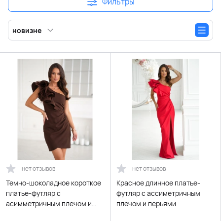
Фильтры
новизне
нет отзывов
нет отзывов
Темно-шоколадное короткое
Красное длинное платье-
платье-футляр с
футляр с ассиметричным
асимметричным плечом и
плечом и перьями
перьями