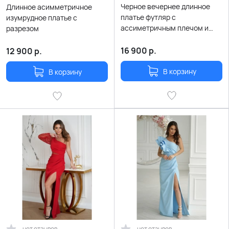
Черное вечернее длинное
Длинное асимметричное
платье футляр с
изумрудное платье с
ассиметричным плечом и
разрезом
рукавом с пайетками
16 900
р.
12 900
р.
В корзину
В корзину
нет отзывов
нет отзывов