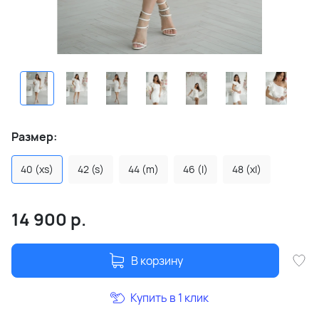
Размер:
40 (xs)
42 (s)
44 (m)
46 (l)
48 (xl)
14 900
р.
В корзину
Купить в 1 клик