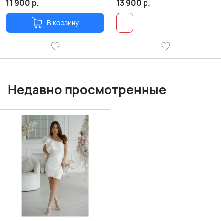
11 900
р.
13 900
р.
В корзину
Недавно просмотренные