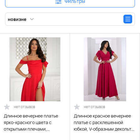
Фильтры
новизне
нет отзывов
нет отзывов
Длинное вечернее платье
Длинное красное вечернее
ярко-красного цвета с
платье с расклешенной
открытыми плечами,
юбкой, V-образным декольте
разрезом и оборками
на запах и летящими