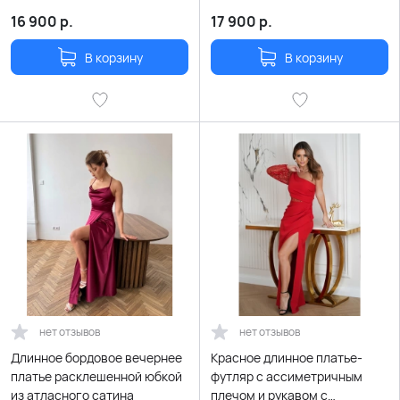
16 900
р.
17 900
р.
В корзину
В корзину
нет отзывов
нет отзывов
Длинное бордовое вечернее
Красное длинное платье-
платье расклешенной юбкой
футляр с ассиметричным
из атласного сатина
плечом и рукавом с