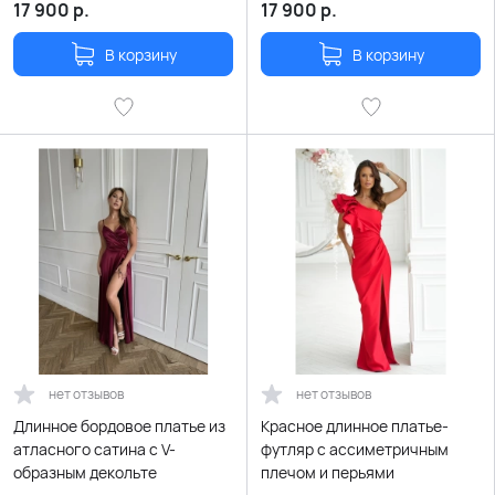
рукавчиками
17 900
р.
17 900
р.
В корзину
В корзину
нет отзывов
нет отзывов
Длинное бордовое платье из
Красное длинное платье-
атласного сатина с V-
футляр с ассиметричным
образным декольте
плечом и перьями