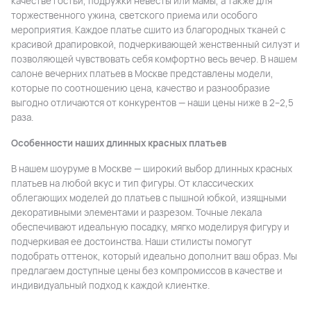
качестве гостьи, подружки невесты или мамы, а также для
торжественного ужина, светского приема или особого
мероприятия. Каждое платье сшито из благородных тканей с
красивой драпировкой, подчеркивающей женственный силуэт и
позволяющей чувствовать себя комфортно весь вечер. В нашем
салоне вечерних платьев в Москве представлены модели,
которые по соотношению цена, качество и разнообразие
выгодно отличаются от конкурентов — наши цены ниже в 2–2,5
раза.
Особенности наших длинных красных платьев
В нашем шоуруме в Москве — широкий выбор длинных красных
платьев на любой вкус и тип фигуры. От классических
облегающих моделей до платьев с пышной юбкой, изящными
декоративными элементами и разрезом. Точные лекала
обеспечивают идеальную посадку, мягко моделируя фигуру и
подчеркивая ее достоинства. Наши стилисты помогут
подобрать оттенок, который идеально дополнит ваш образ. Мы
предлагаем доступные цены без компромиссов в качестве и
индивидуальный подход к каждой клиентке.