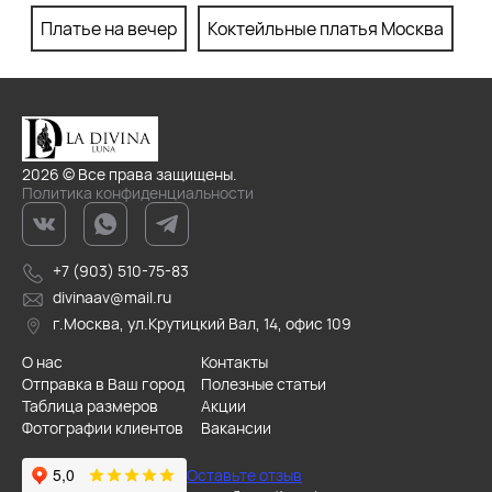
Платье на вечер
Коктейльные платья Москва
П
2026 © Все права защищены.
Политика конфиденциальности
+7 (903) 510-75-83
divinaav@mail.ru
г.Москва, ул.Крутицкий Вал, 14, офис 109
О нас
Контакты
Отправка в Ваш город
Полезные статьи
Таблица размеров
Акции
Фотографии клиентов
Вакансии
Оставьте отзыв