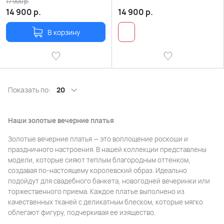
жемчужинами
17 900
р.
14 900
р.
14 900
р.
В корзину
Показать по:
20
Наши золотые вечерние платья
Золотые вечерние платья — это воплощение роскоши и
праздничного настроения. В нашей коллекции представлены
модели, которые сияют теплым благородным оттенком,
создавая по-настоящему королевский образ. Идеально
подойдут для свадебного банкета, новогодней вечеринки или
торжественного приема. Каждое платье выполнено из
качественных тканей с деликатным блеском, которые мягко
облегают фигуру, подчеркивая ее изящество.