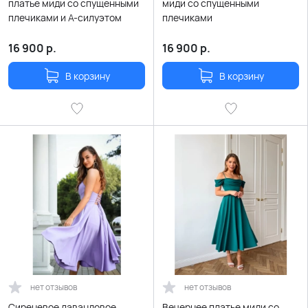
платье миди со спущенными
миди со спущенными
плечиками и А-силуэтом
плечиками
16 900
р.
16 900
р.
В корзину
В корзину
нет отзывов
нет отзывов
Сиреневое лавандовое
Вечернее платье миди со