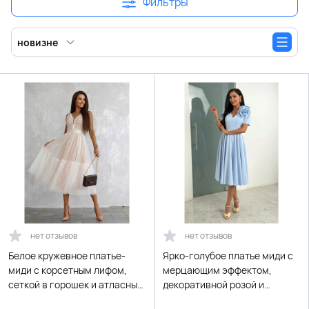
Фильтры
новизне
нет отзывов
нет отзывов
Белое кружевное платье-
Ярко-голубое платье миди с
миди с корсетным лифом,
мерцающим эффектом,
сеткой в горошек и атласным
декоративной розой и
поясом
поясом