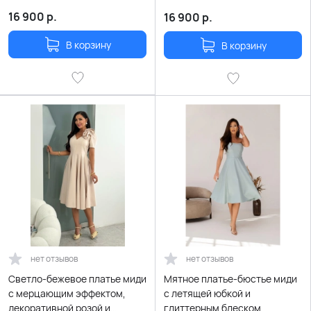
16 900
р.
16 900
р.
В корзину
В корзину
нет отзывов
нет отзывов
Светло-бежевое платье миди
Мятное платье-бюстье миди
с мерцающим эффектом,
с летящей юбкой и
декоративной розой и
глиттерным блеском