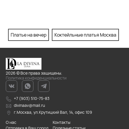
Платье на вечер
Коктейльные платья Москва
П
2026 © Все права защищены.
Политика конфиденциальности
+7 (903) 510-75-83
divinaav@mail.ru
г.Москва, ул.Крутицкий Вал, 14, офис 109
О нас
Контакты
Отправка в Ваш город
Полезные статьи