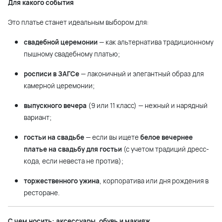
Для какого события
Это платье станет идеальным выбором для:
свадебной церемонии
— как альтернатива традиционному
пышному свадебному платью;
росписи в ЗАГСе
— лаконичный и элегантный образ для
камерной церемонии;
выпускного вечера
(9 или 11 класс) — нежный и нарядный
вариант;
гостьи на свадьбе
— если вы ищете
белое вечернее
платье на свадьбу для гостьи
(с учетом традиций дресс-
кода, если невеста не против);
торжественного ужина
, корпоратива или дня рождения в
ресторане.
С чем носить: аксессуары, обувь и макияж