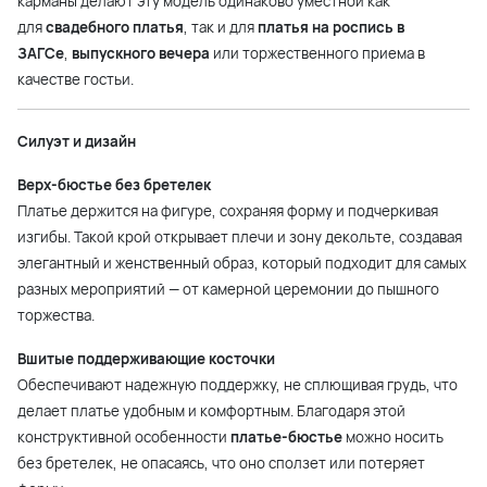
карманы делают эту модель одинаково уместной как
для
свадебного платья
, так и для
платья на роспись в
ЗАГСе
,
выпускного вечера
или торжественного приема в
качестве гостьи.
Силуэт и дизайн
Верх-бюстье без бретелек
Платье держится на фигуре, сохраняя форму и подчеркивая
изгибы. Такой крой открывает плечи и зону декольте, создавая
элегантный и женственный образ, который подходит для самых
разных мероприятий — от камерной церемонии до пышного
торжества.
Вшитые поддерживающие косточки
Обеспечивают надежную поддержку, не сплющивая грудь, что
делает платье удобным и комфортным. Благодаря этой
конструктивной особенности
платье-бюстье
можно носить
без бретелек, не опасаясь, что оно сползет или потеряет