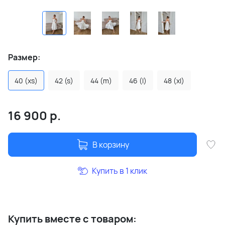
Размер:
40 (xs)
42 (s)
44 (m)
46 (l)
48 (xl)
16 900
р.
В корзину
Купить в 1 клик
Купить вместе с товаром: