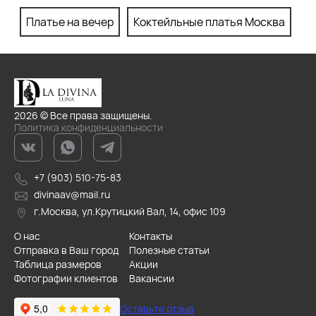
Платье на вечер
Коктейльные платья Москва
П
2026 © Все права защищены.
Политика конфиденциальности
+7 (903) 510-75-83
divinaav@mail.ru
г.Москва, ул.Крутицкий Вал, 14, офис 109
О нас
Контакты
Отправка в Ваш город
Полезные статьи
Таблица размеров
Акции
Фотографии клиентов
Вакансии
Оставьте отзыв