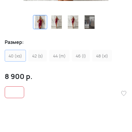
Размер:
40 (xs)
42 (s)
44 (m)
46 (l)
48 (xl)
8 900
р.