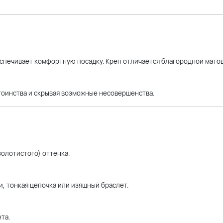
еспечивает комфортную посадку. Креп отличается благородной мато
тоинства и скрывая возможные несовершенства.
золотистого) оттенка.
 тонкая цепочка или изящный браслет.
та.