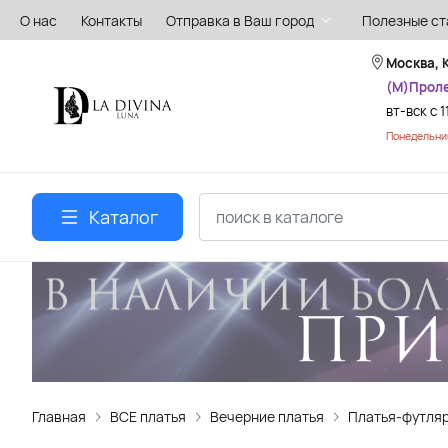
О нас
Контакты
Отправка в Ваш город
Полезные ст
Москва, 
(М)Прол
вт-вск с 1
Понедельник
Каталог
Главная
ВСЕ платья
Вечерние платья
Платья-футля