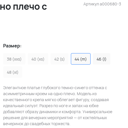
но плечо с
Артикул
a000680-3
Размер:
38 (xxs)
40 (xs)
42 (s)
44 (m)
46 (l)
48 (xl)
Элегантное платье глубокого темно-синего оттенка с
асимметричным кроем на одно плечо. Модель из
качественного крепа мягко облегает фигуру, создавая
идеальный силуэт. Разрез по ноге и запах на юбке
добавляют образу динамики и комфорта. Универсальное
решение для вечерних мероприятий — от коктейльных
вечеринок до свадебных торжеств.