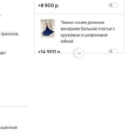
+8 900 р.
.
Темно-синее длинное
вечернее бальное платье с
 фасонов.
кружевом и шифоновой
юбкой
+14 900 р.
ает
Летнее длинное шифоновое
платье темно-синего цвета
+18 900 р.
Синее длинное вечернее
платье в пол
+14 900 р.
асыщенные