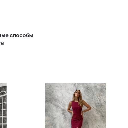
ные способы
ты