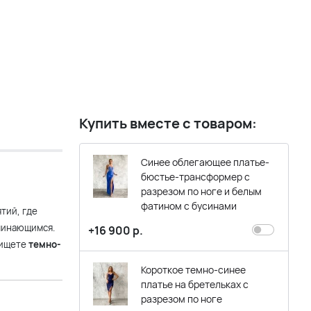
Купить вместе с товаром:
Синее облегающее платье-
бюстье-трансформер с
разрезом по ноге и белым
фатином с бусинами
тий, где
минающимся.
+16 900 р.
 ищете
темно-
Короткое темно-синее
платье на бретельках с
разрезом по ноге