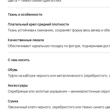
цвета — темно-синий один из них.
Ткань и особенности
Плательный креп средней плотности
Ткань устойчива к сминанию, сохраняет форму весь вечер и об
Качественные лекала
Обеспечивают идеальную посадку по фигуре, подчеркивая дос
С чем носить
Обувь
Туфли на каблуке черного или металлического (серебристого, 
Аксессуары
Серебряные или золотые украшения — минималистичные серьги,
Сумка
Лаконичный клатч черного, серебристого или темно-синего цве