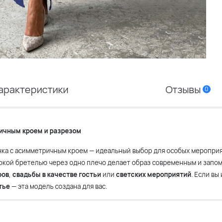
арактеристики
Отзывы
0
ричным кроем и разрезом
нка с асимметричным кроем — идеальный выбор для особых мероприя
рокой бретелью через одно плечо делает образ современным и запо
ров
,
свадьбы в качестве гостьи
или
светских мероприятий
. Если вы
тье
— эта модель создана для вас.