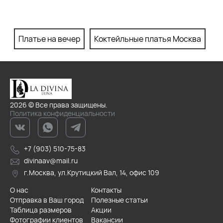
Платье на вечер
Коктейльные платья Москва
П
2026 © Все права защищены.
Политика конфиденциальности
+7 (903) 510-75-83
divinaav@mail.ru
г.Москва, ул.Крутицкий Вал, 14, офис 109
О нас
Контакты
Отправка в Ваш город
Полезные статьи
Таблица размеров
Акции
Фотографии клиентов
Вакансии