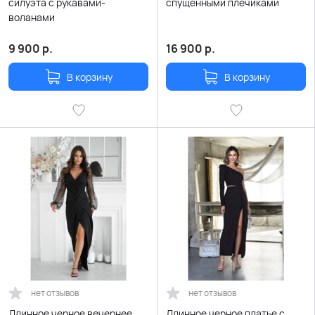
силуэта с рукавами-
спущенными плечиками
воланами
9 900
р.
16 900
р.
В корзину
В корзину
нет отзывов
нет отзывов
Длинное черное вечернее
Длинное черное платье с