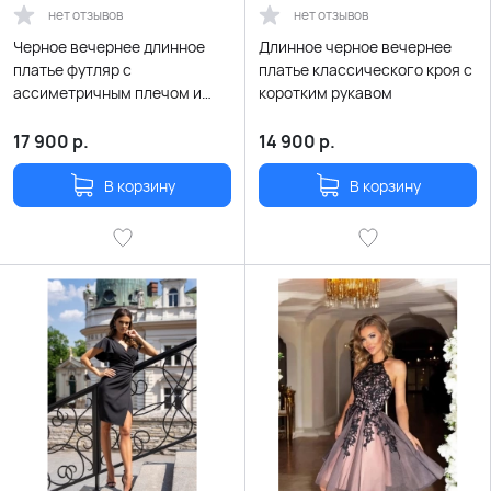
нет отзывов
нет отзывов
Черное вечернее длинное
Длинное черное вечернее
платье футляр с
платье классического кроя с
ассиметричным плечом и
коротким рукавом
перьями
17 900
р.
14 900
р.
В корзину
В корзину