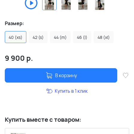
Размер:
40 (xs)
42 (s)
44 (m)
46 (l)
48 (xl)
9 900
р.
В корзину
Купить в 1 клик
Купить вместе с товаром: