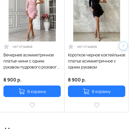
нет отзывов
нет отзывов
Вечернее асимметричное
Короткое черное коктейльное
платье-мини с одним
платье асимметричное с
рукавом пудрового розового
одним рукавом
цвета
8 900
р.
8 900
р.
В корзину
В корзину