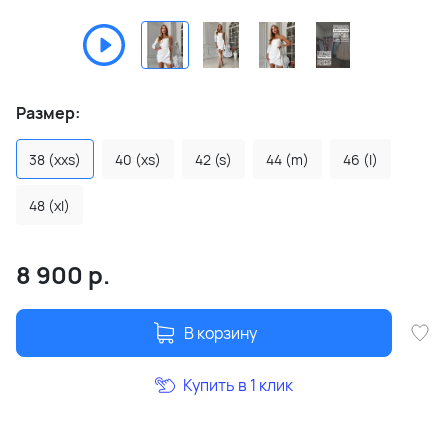
Размер:
38 (xxs)
40 (xs)
42 (s)
44 (m)
46 (l)
48 (xl)
8 900
р.
В корзину
Купить в 1 клик