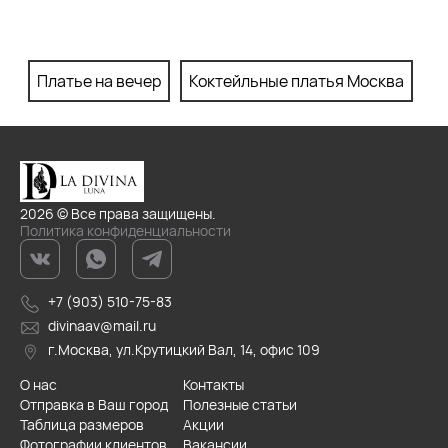
Платье на вечер
Коктейльные платья Москва
П
2026 © Все права защищены.
Политика конфиденциальности
+7 (903) 510-75-83
divinaav@mail.ru
г.Москва, ул.Крутицкий Вал, 14, офис 109
О нас
Контакты
Отправка в Ваш город
Полезные статьи
Таблица размеров
Акции
Фотографии клиентов
Вакансии