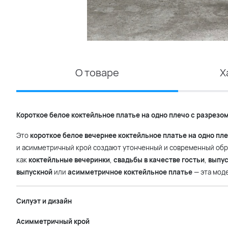
О товаре
Х
Короткое белое коктейльное платье на одно плечо с разрезо
Это
короткое белое вечернее коктейльное платье на одно пл
и асимметричный крой создают утонченный и современный обра
как
коктейльные вечеринки
,
свадьбы в качестве гостьи
,
выпус
выпускной
или
асимметричное коктейльное платье
— эта моде
Силуэт и дизайн
Асимметричный крой