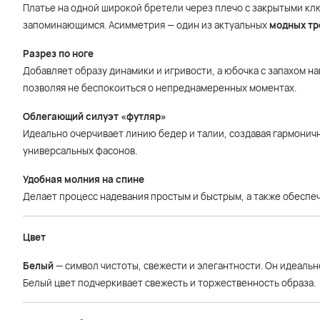
Платье на одной широкой бретели через плечо с закрытыми кл
запоминающимся. Асимметрия — один из актуальных
модных тр
Разрез по ноге
Добавляет образу динамики и игривости, а юбочка с запахом н
позволяя не беспокоиться о непреднамеренных моментах.
Облегающий силуэт «футляр»
Идеально очерчивает линию бедер и талии, создавая гармонич
универсальных фасонов.
Удобная молния на спине
Делает процесс надевания простым и быстрым, а также обеспе
Цвет
Белый
— символ чистоты, свежести и элегантности. Он идеальн
Белый цвет подчеркивает свежесть и торжественность образа.