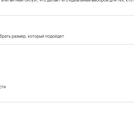
элегантный силуэт, что делает его идеальным выбором для тех, кто
брать размер, который подойдет.
сти