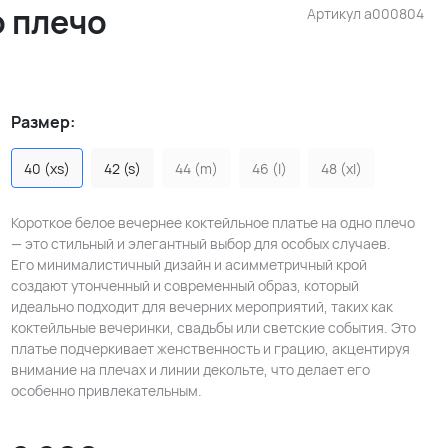
о плечо
Артикул
a000804
Размер:
40 (xs)
42 (s)
44 (m)
46 (l)
48 (xl)
Короткое белое вечернее коктейльное платье на одно плечо
— это стильный и элегантный выбор для особых случаев.
Его минималистичный дизайн и асимметричный крой
создают утонченный и современный образ, который
идеально подходит для вечерних мероприятий, таких как
коктейльные вечеринки, свадьбы или светские события. Это
платье подчеркивает женственность и грацию, акцентируя
внимание на плечах и линии декольте, что делает его
особенно привлекательным.