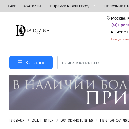
О нас
Контакты
Отправка в Ваш город
Полезные ст
Москва, 
(М)Прол
вт-вск с 1
Понедельник
Каталог
Главная
ВСЕ платья
Вечерние платья
Платья-футля