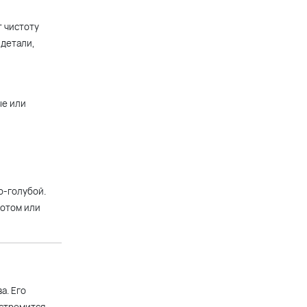
+12 900 р.
т чистоту
 детали,
Белое короткое вечернее
платье с пышной юбкой и
спущенными плечиками
ые или
+9 900 р.
Белое кружевное платье
мини со шлейфом. Спереди
короткое сзади длинное
о-голубой.
+9 900 р.
лотом или
Длинное платье с разрезом и
белым кружевом на серебре
+14 900 р.
а. Его