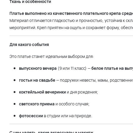
Ткань и особенности
Платье выполнено из качественного плательного крепа сред
Материал отличается гладкостью и прочностью, устойчив к скл
мероприятий. Креп приятен на ощупь и сохраняет форму, обесп
Для какого события
Это платье станет идеальным выбором для:
выпускного вечера
(9 или 11 класс) —
белое платье на вып
гостьи на свадьбе
— подружки невесты, мамы, родственни
коктейльной вечеринки
и дня рождения;
светского приема
и особого случая;
фотосессии
в студии или на природе.
С чем надеть, какие аксессуары и макияж