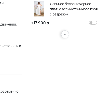
м и
Длинное белое вечернее
платье ассиметричного кроя
с разрезом
+17 900 р.
 движении,
Молочно-белое платье миди
на бретельках А-силуэта
женственных и
+14 900 р.
Белое платье миди с
рукавами и юбкой А-силуэта
+14 900 р.
 современно.
Белое вечернее платье с
бежевым кружевом и
фатиновой юбкой с двумя