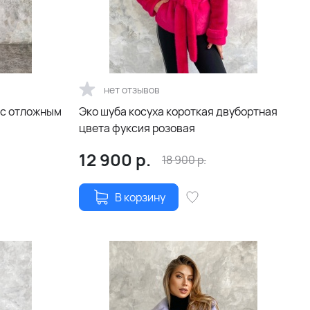
нет отзывов
 с отложным
Эко шуба косуха короткая двубортная
цвета фуксия розовая
12 900
р.
18 900
р.
В корзину