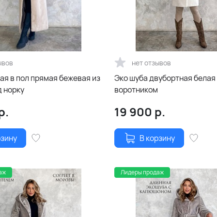
ывов
нет отзывов
ая в пол прямая бежевая из
Эко шуба двубортная белая
д норку
воротником
р.
19 900
р.
рзину
В корзину
аж
Лидеры продаж