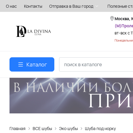
О нас
Контакты
Отправка в Ваш город
Полезные ст
Москва, 
(М)Прол
вт-вск с 1
Понедельник
Каталог
Главная
ВСЕ шубы
Эко шубы
Шуба под норку