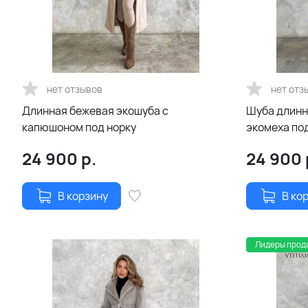
нет отзывов
нет отз
Длинная бежевая экошуба с
Шуба длинн
капюшоном под норку
экомеха по
24 900
р.
24 900
В корзину
В ко
Лидеры прод