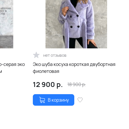
нет отзывов
о-серая эко
Эко шуба косуха короткая двубортная
м
фиолетовая
12 900
р.
18 900
р.
В корзину