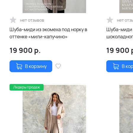
нет отзывов
нет отз
Шуба-миди из экомеха под норку в
Шуба-миди 
оттенке «мили-капучино»
шоколадног
19 900
р.
19 900
В корзину
В ко
Лидеры продаж