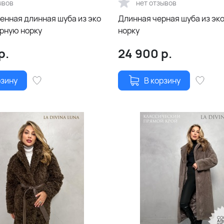
ывов
нет отзывов
енная длинная шуба из эко
Длинная черная шуба из эко
ерную норку
норку
р.
24 900
р.
рзину
В корзину