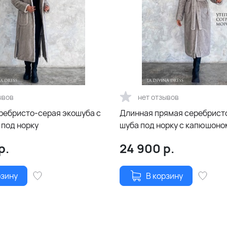
ывов
нет отзывов
ребристо-серая экошуба с
Длинная прямая серебрист
под норку
шуба под норку с капюшоно
р.
24 900
р.
рзину
В корзину