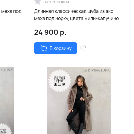
нет отзывов
 меха под
Длинная классическая шуба из эко
меха под норку, цвета мили-капучино
24 900
р.
В корзину