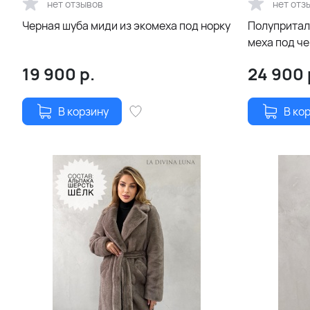
нет отзывов
нет отз
Черная шуба миди из экомеха под норку
Полупритал
меха под ч
19 900
р.
24 900
В корзину
В ко