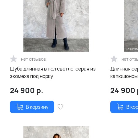
нет отзывов
нет отз
Шуба длинная в пол светло-серая из
Длинная се
экомеха под норку
капюшоном 
24 900
р.
24 900
В корзину
В ко