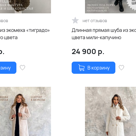
ывов
нет отзывов
из экомеха «тиградо»
Длинная прямая шуба из эк
о цвета
цвета мили-капучино
р.
24 900
р.
рзину
В корзину