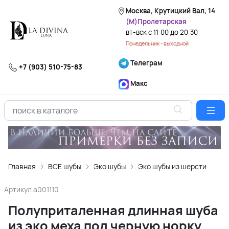
Москва, Крутицкий Вал, 14
(М)Пролетарская
вт-вск с 11:00 до 20:30
Понедельник - выходной
Телеграм
+7 (903) 510-75-83
Макс
Главная
ВСЕ шубы
Эко шубы
Эко шубы из шерсти
Артикул
a001110
Полуприталенная длинная шуба
из эко меха под черную норку