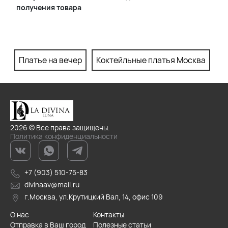
получения товара
Платье на вечер
Коктейльные платья Москва
П
2026 © Все права защищены.
Политика конфиденциальности
+7 (903) 510-75-83
divinaav@mail.ru
г.Москва, ул.Крутицкий Вал, 14, офис 109
О нас
Контакты
Отправка в Ваш город
Полезные статьи