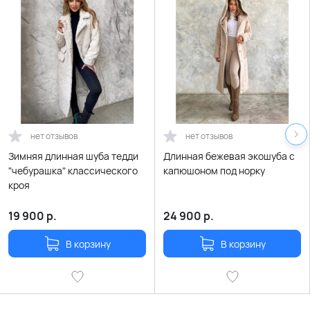
нет отзывов
нет отзывов
Зимняя длинная шуба тедди
Длинная бежевая экошуба с
"чебурашка" классического
капюшоном под норку
кроя
19 900
р.
24 900
р.
В корзину
В корзину