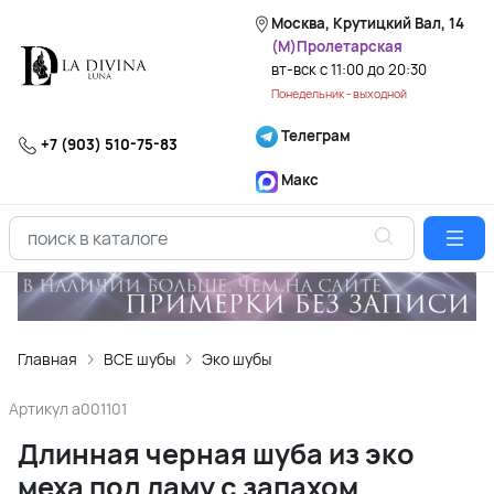
Москва, Крутицкий Вал, 14
(М)Пролетарская
вт-вск с 11:00 до 20:30
Понедельник - выходной
Телеграм
+7 (903) 510-75-83
Макс
Главная
ВСЕ шубы
Эко шубы
Артикул
a001101
Длинная черная шуба из эко
меха под ламу с запахом