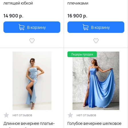
летящей юбкой
плечиками
14 900
р.
16 900
р.
В корзину
В корзину
Лидеры продаж
нет отзывов
нет отзывов
Длинное вечернее платье-
Голубое вечернее шелковое