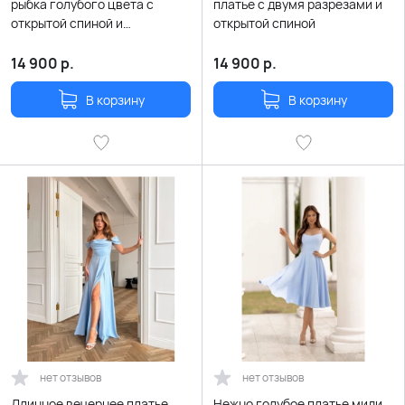
рыбка голубого цвета с
платье с двумя разрезами и
открытой спиной и
открытой спиной
шнуровкой
14 900
р.
14 900
р.
В корзину
В корзину
нет отзывов
нет отзывов
Длинное вечернее платье
Нежно голубое платье миди