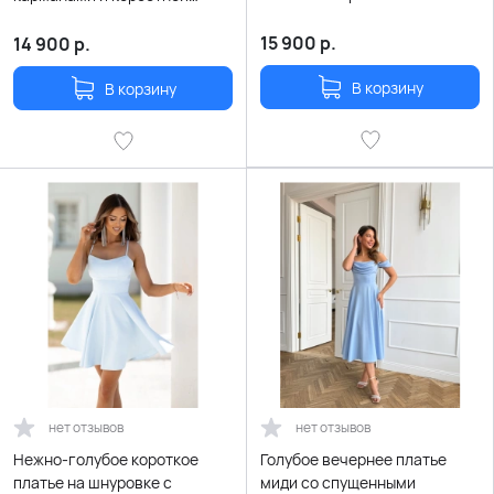
съемными рукавами-
шнуровкой на спине
воланами
15 900
р.
14 900
р.
В корзину
В корзину
нет отзывов
нет отзывов
Нежно-голубое короткое
Голубое вечернее платье
платье на шнуровке с
миди со спущенными