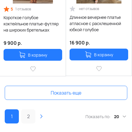
5
нет отзывов
1 отзывов
Длинное вечернее платье
Короткое голубое
атласное с расклешенной
коктейльное платье-футляр
юбкой голубое
на широких бретельках
16 900
р.
9 900
р.
В корзину
В корзину
Показать еще
1
2
Показать по:
20