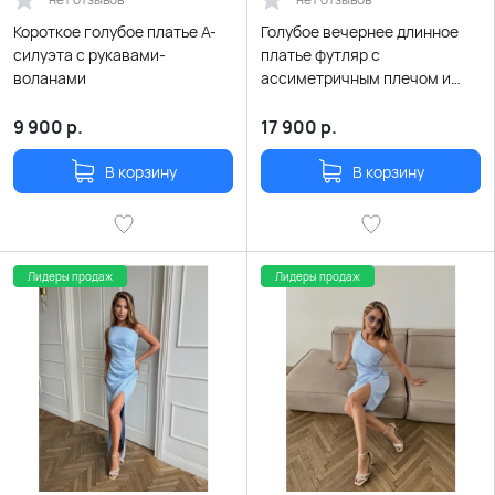
Короткое голубое платье А-
Голубое вечернее длинное
силуэта с рукавами-
платье футляр с
воланами
ассиметричным плечом и
перьями
9 900
р.
17 900
р.
В корзину
В корзину
Лидеры продаж
Лидеры продаж