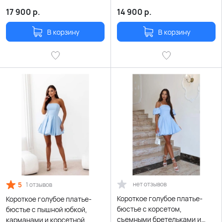
разрезом, декоративной
и воланами на плечах
розой и поясом
17 900
р.
14 900
р.
В корзину
В корзину
5
нет отзывов
1 отзывов
Короткое голубое платье-
Короткое голубое платье-
бюстье с корсетом,
бюстье с пышной юбкой,
съемными бретельками и
карманами и корсетной