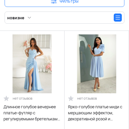
Фильтры
новизне
нет отзывов
нет отзывов
Длинное голубое вечернее
Ярко-голубое платье миди с
платье-футляр с
мерцающим эффектом,
регулируемыми бретельками
декоративной розой и
и шнуровкой на спине
поясом