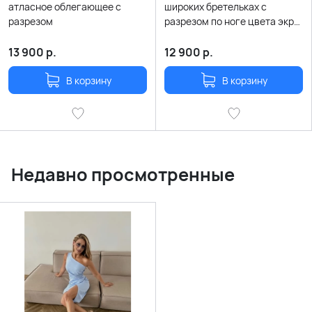
атласное облегающее с
широких бретельках с
разрезом
разрезом по ноге цвета экрю
(бежевое)
13 900
р.
12 900
р.
В корзину
В корзину
Недавно просмотренные