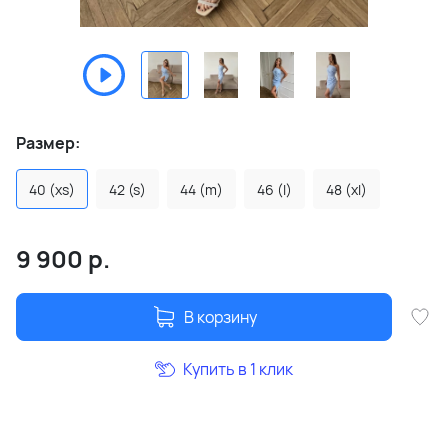
Размер:
40 (xs)
42 (s)
44 (m)
46 (l)
48 (xl)
9 900
р.
В корзину
Купить в 1 клик