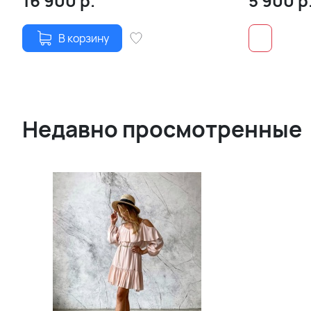
16 900
р.
5 900
р
В корзину
Недавно просмотренные