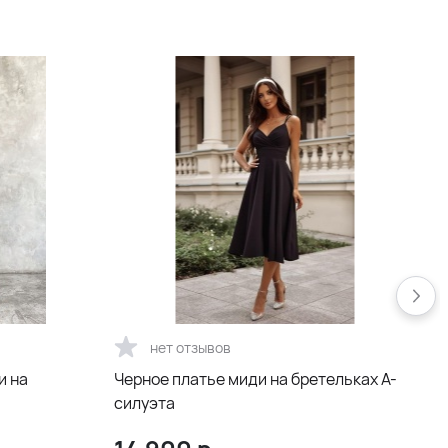
нет отзывов
и на
Черное платье миди на бретельках А-
силуэта