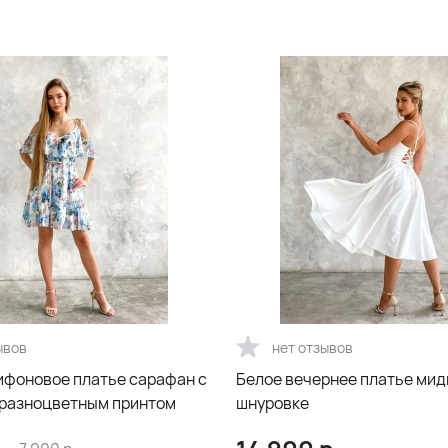
ывов
нет отзывов
ифоновое платье сарафан с
Белое вечернее платье мид
разноцветным принтом
шнуровке