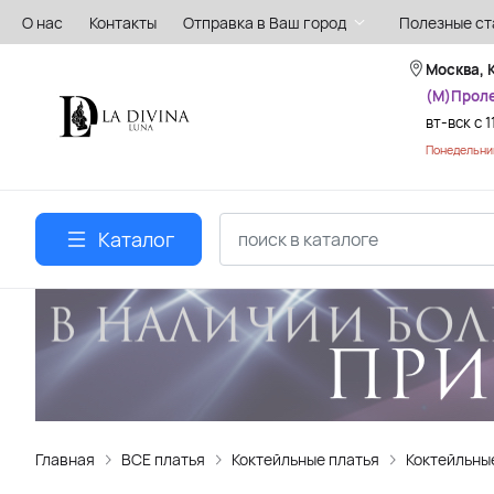
О нас
Контакты
Отправка в Ваш город
Полезные ст
Москва, 
(М)Прол
вт-вск с 1
Понедельник
Каталог
Главная
ВСЕ платья
Коктейльные платья
Коктейльны