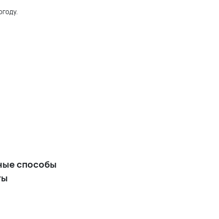
огоду.
ные способы
ты