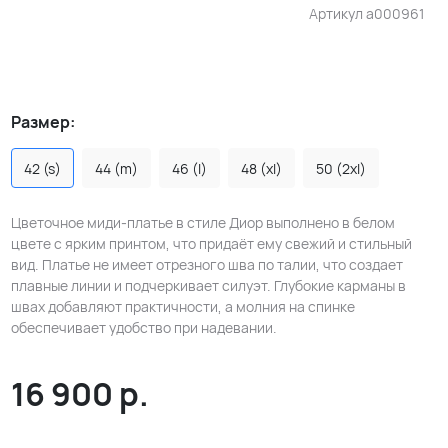
Артикул
a000961
Размер:
42 (s)
44 (m)
46 (l)
48 (xl)
50 (2xl)
Цветочное миди-платье в стиле Диор выполнено в белом
цвете с ярким принтом, что придаёт ему свежий и стильный
вид. Платье не имеет отрезного шва по талии, что создает
плавные линии и подчеркивает силуэт. Глубокие карманы в
швах добавляют практичности, а молния на спинке
обеспечивает удобство при надевании.
16 900
р.