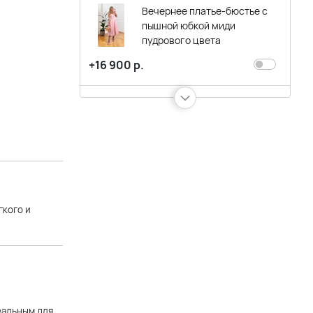
Вечернее платье-бюстье с
пышной юбкой миди
пудрового цвета
+16 900 р.
Белое вечернее платье миди
на шнуровке
+14 900 р.
Черное платье миди на
бретельках А-силуэта
гкого и
+14 900 р.
Короткое голубое вечернее
платье с короткими
еальным для
рукавами