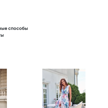
юбкой
+14 900 р.
Молочно-белое платье миди
ные способы
на бретельках А-силуэта
ты
+14 900 р.
Платье миди на бретельках
А-силуэта цвета фуксия
+14 900 р.
Изумрудно-зеленое платье
миди на бретельках А-
силуэта
+14 900 р.