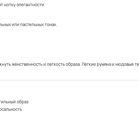
т нотку элегантности.
льных или пастельных тонах.
кнуть женственность и легкость образа. Легкие румяна и нюдовые т
стильный образ
ерсальность