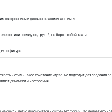
ним настроением и делая его запоминающимся.
лефон или помаду под рукой, не беря с собой клатч.
ку по фигуре.
ежесть и стиль. Такое сочетание идеально подходит для создания ле
авляет динамики и настроения.
 на ощупь, легко драпируется и сохраняет форму, что делает его ид