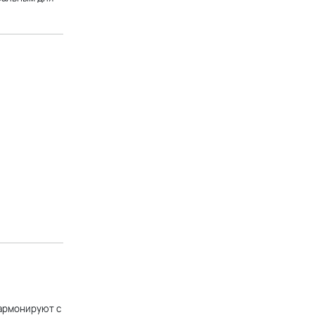
+11 900 р.
Пудровое платье миди на
бретельках А-силуэта
+14 900 р.
Пудровое вечернее платье
миди на шнуровке
+14 900 р.
Голубое платье миди на
бретельках А-силуэта
+14 900 р.
гармонируют с