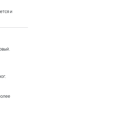
розовая фуксия
ется и
+12 900 р.
овый.
ог.
более