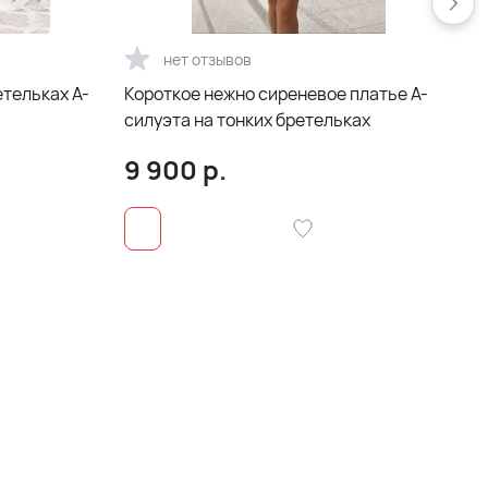
нет отзывов
етельках А-
Короткое нежно сиреневое платье А-
силуэта на тонких бретельках
9 900
р.