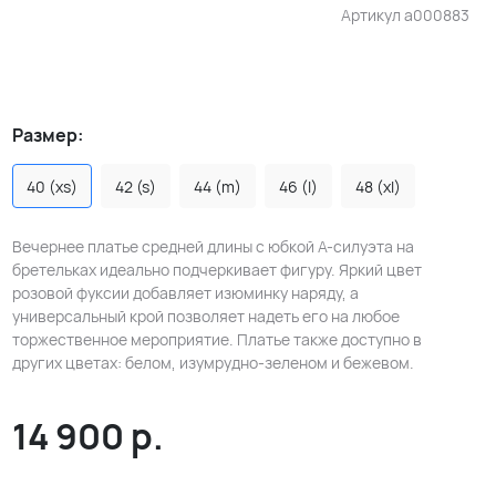
Артикул
a000883
Размер:
40 (xs)
42 (s)
44 (m)
46 (l)
48 (xl)
Вечернее платье средней длины с юбкой А-силуэта на
бретельках идеально подчеркивает фигуру. Яркий цвет
розовой фуксии добавляет изюминку наряду, а
универсальный крой позволяет надеть его на любое
торжественное мероприятие. Платье также доступно в
других цветах: белом, изумрудно-зеленом и бежевом.
14 900
р.