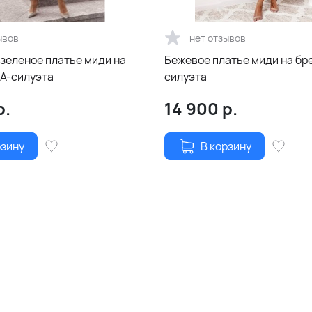
ывов
нет отзывов
зеленое платье миди на
Бежевое платье миди на бр
 А-силуэта
силуэта
р.
14 900
р.
рзину
В корзину