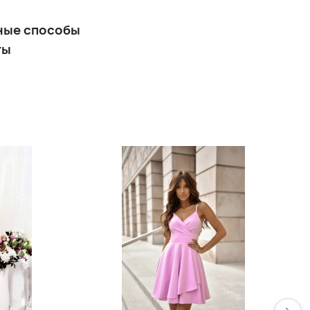
ные способы
ты