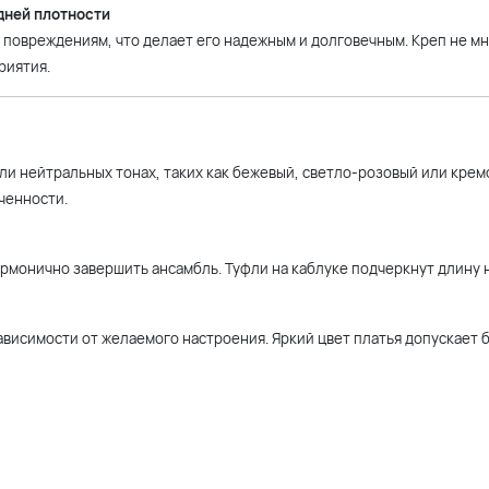
дней плотности
 повреждениям, что делает его надежным и долговечным. Креп не мн
риятия.
или нейтральных тонах, таких как бежевый, светло-розовый или крем
ченности.
армонично завершить ансамбль. Туфли на каблуке подчеркнут длину н
зависимости от желаемого настроения. Яркий цвет платья допускает 