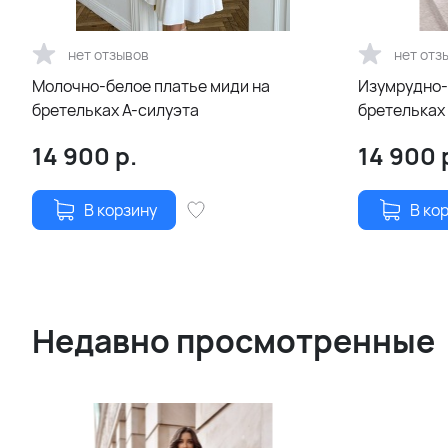
нет отзывов
нет отз
Молочно-белое платье миди на
Изумрудно-
бретельках А-силуэта
бретельках
14 900
р.
14 900
В корзину
В ко
Недавно просмотренные