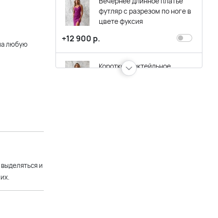
Вечернее длинное платье
футляр с разрезом по ноге в
цвете фуксия
+12 900 р.
на любую
Короткое коктейльное
платье на бретельках цвета
розовая фуксия
+7 900 р.
Короткое коктейльное
платье с разрезом фуксия
+8 900 р.
 выделяться и
их.
Асимметричное вечернее
платье на одно плечо с
разрезом по ноге цвета