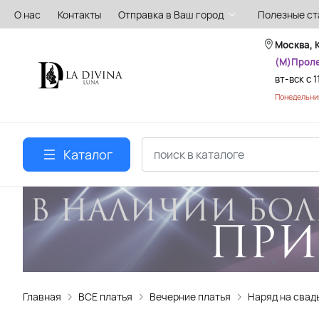
О нас
Контакты
Отправка в Ваш город
Полезные ст
Москва, 
(М)Прол
вт-вск с 1
Понедельник
Каталог
Главная
ВСЕ платья
Вечерние платья
Наряд на свад