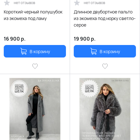
нет отзывов
нет отзывов
Короткий черный полушубок
Длинное двубортное пальто
из экомеха под ламу
из экомеха под норку светло-
серое
16 900
р.
19 900
р.
В корзину
В корзину