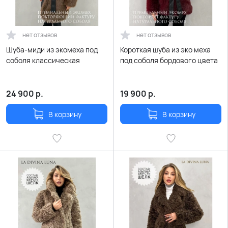
нет отзывов
нет отзывов
Шуба-миди из экомеха под
Короткая шуба из эко меха
соболя классическая
под соболя бордового цвета
24 900
р.
19 900
р.
В корзину
В корзину