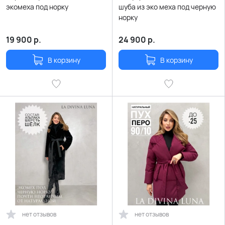
экомеха под норку
шуба из эко меха под черную
норку
19 900
р.
24 900
р.
В корзину
В корзину
нет отзывов
нет отзывов