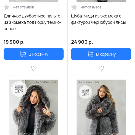
нет отзывов
нет отзывов
Длинное двубортное пальто
Шуба-миди из эко меха с
из экомеха под норку темно-
фактурой чернобурой лисы
серое
19 900
р.
24 900
р.
В корзину
В корзину