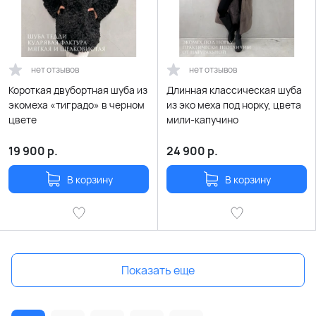
нет отзывов
нет отзывов
Короткая двубортная шуба из
Длинная классическая шуба
экомеха «тиградо» в черном
из эко меха под норку, цвета
цвете
мили-капучино
19 900
р.
24 900
р.
В корзину
В корзину
Показать еще