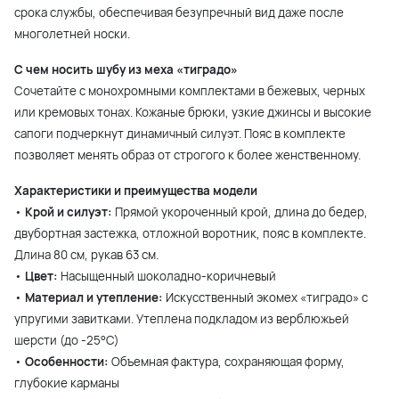
срока службы, обеспечивая безупречный вид даже после
многолетней носки.
С чем носить шубу из меха «тиградо»
Сочетайте с монохромными комплектами в бежевых, черных
или кремовых тонах. Кожаные брюки, узкие джинсы и высокие
сапоги подчеркнут динамичный силуэт. Пояс в комплекте
позволяет менять образ от строгого к более женственному.
Характеристики и преимущества модели
•
Крой и силуэт:
Прямой укороченный крой, длина до бедер,
двубортная застежка, отложной воротник, пояс в комплекте.
Длина 80 см, рукав 63 см.
•
Цвет:
Насыщенный шоколадно-коричневый
•
Материал и утепление:
Искусственный экомех «тиградо» с
упругими завитками. Утеплена подкладом из верблюжьей
шерсти (до -25°С)
•
Особенности:
Объемная фактура, сохраняющая форму,
глубокие карманы