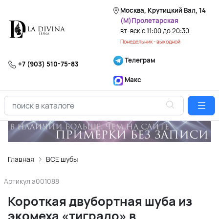
Москва, Крутицкий Вал, 14
(М)Пролетарская
вт-вск с 11:00 до 20:30
Понедельник - выходной
Телеграм
+7 (903) 510-75-83
Макс
Главная
ВСЕ шубы
Артикул
a001088
Короткая двубортная шуба из
экомеха «тиградо» в