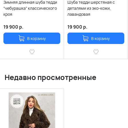
Зимняя длинная шуба тедди
Шуба тедди шерстяная с
"чебурашка" классического
деталями из эко-кожи,
кроя
лавандовая
19 900
р.
19 900
р.
В корзину
В корзину
Недавно просмотренные