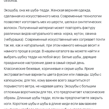
сезонов.
Экошуба, она же шуба-тедди. Женская верхняя одежда,
сделанная из искусственного меха. Современные технологии
позволяют изготовить мех из шерсти, шелка и синтетических
волокон. Полученный материал может повторять фактуру
различных видов натурального меха: норка, мутон, овчина
(чебурашка). Современный искусственный мех согревает почти
так же, как и натуральный, при этом намного меньше весит и
намного проще в уходе. В нашем каталоге вы можете найти и
выбрать шубку тедди на любой вкус: Белые шубы, дарящие
праздничное настроение даже в самый серый день.
Классические бежевые, коричневые и серые шубы. Яркие
экстравагантные варианты цвета фуксии или лаванды. Шубы с
капюшоном, для тех, кому важнее всего защититься от
порывистого ветра, не надевая шапку. Экошубы с большим
отложным воротником для тех, кто предпочитает классические
образы. Длинные шубы тедди, если вы предпочитаете закрыть
ноги. Короткие шубы и шубы в длине миди если вам важнее