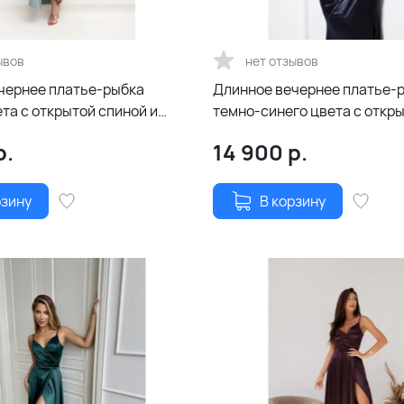
ывов
нет отзывов
чернее платье-рыбка
Длинное вечернее платье-
та с открытой спиной и
темно-синего цвета с откр
и шнуровкой
р.
14 900
р.
рзину
В корзину