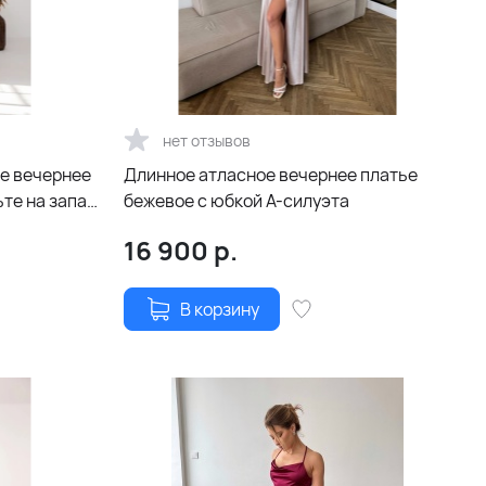
нет отзывов
е вечернее
Длинное атласное вечернее платье
те на запах
бежевое с юбкой А-силуэта
16 900
р.
В корзину