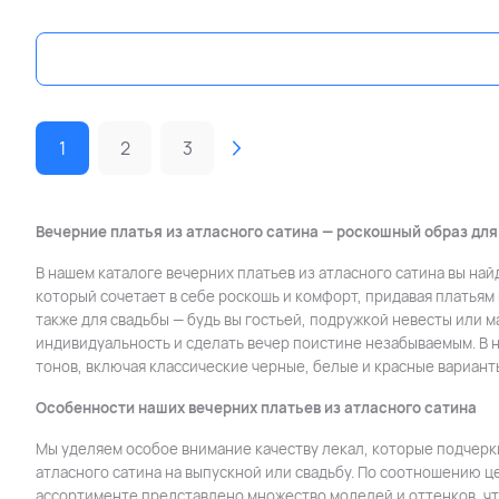
1
2
3
Вечерние платья из атласного сатина — роскошный образ для
В нашем каталоге вечерних платьев из атласного сатина вы на
который сочетает в себе роскошь и комфорт, придавая платьям ш
также для свадьбы — будь вы гостьей, подружкой невесты или 
индивидуальность и сделать вечер поистине незабываемым. В 
тонов, включая классические черные, белые и красные вариант
Особенности наших вечерних платьев из атласного сатина
Мы уделяем особое внимание качеству лекал, которые подчерк
атласного сатина на выпускной или свадьбу. По соотношению це
ассортименте представлено множество моделей и оттенков, ч