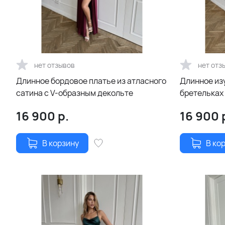
нет отзывов
нет отз
Длинное бордовое платье из атласного
Длинное из
сатина с V-образным декольте
бретельках 
расклешенн
16 900
р.
16 900
В корзину
В ко