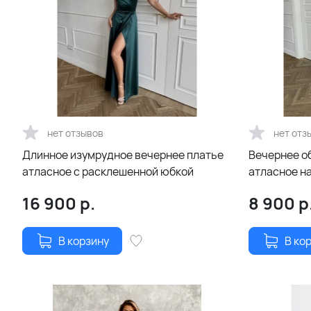
нет отзывов
нет отз
Длинное изумрудное вечернее платье
Вечернее о
атласное с расклешенной юбкой
атласное на
16 900
р.
8 900
р
В корзину
В ко