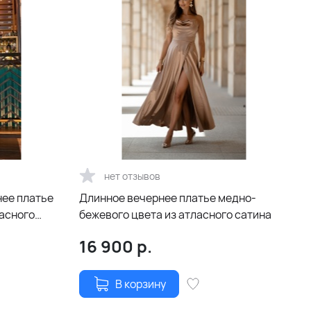
нет отзывов
нее платье
Длинное вечернее платье медно-
асного
бежевого цвета из атласного сатина
16 900
р.
В корзину