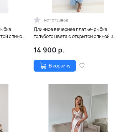
нет отзывов
рыбка
Длинное вечернее платье-рыбка
ытой спиной
голубого цвета с открытой спиной и
шнуровкой
14 900
р.
В корзину