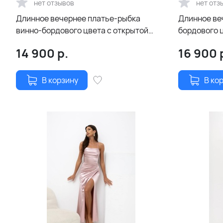
нет отзывов
нет отз
Длинное вечернее платье-рыбка
Длинное ве
винно-бордового цвета с открытой
бордового 
спиной и шнуровкой
юбкой, отк
14 900
р.
16 900
В корзину
В ко