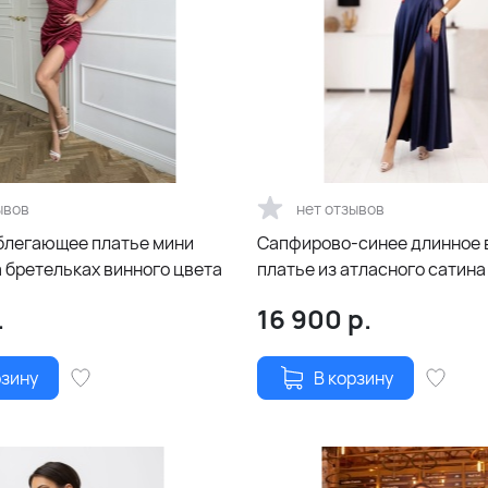
ывов
нет отзывов
блегающее платье мини
Сапфирово-синее длинное 
 бретельках винного цвета
платье из атласного сатина
.
16 900
р.
рзину
В корзину