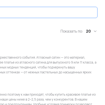
Показать по:
20
ржественного события. Атласный сатин — это материал,
 платье из атласного сатина для выпускного 9 или 11 класса, а
енных модных тенденций, чтобы подчеркнуть вашу
зных оттенках — от нежных пастельных до насыщенных ярких
но поэтому к нам приходят, чтобы купить красивое платье из
аши цены ниже в 2–2,5 раза, чем у конкурентов. В нашем
илю и предпочтениям. Удобные условия примерки позволяют