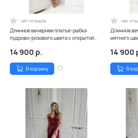
нет отзывов
нет отз
Длинное вечернее платье-рыбка
Длинное ве
пудрово-розового цвета с открытой
мятного цве
спиной и шнуровкой
шнуровкой
14 900
р.
14 900
В корзину
В ко