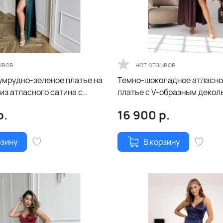
ывов
нет отзывов
умрудно-зеленое платье на
Темно-шоколадное атласно
из атласного сатина с
платье с V-образным деколь
ой юбкой
и расклешенной юбкой
р.
16 900
р.
рзину
В корзину