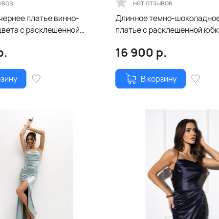
ывов
нет отзывов
чернее платье винно-
Длинное темно-шоколадное
цвета с расклешенной
платье с расклешенной юбк
рытой спиной и шнуровкой
открытой спиной и шнуровк
р.
16 900
р.
рзину
В корзину