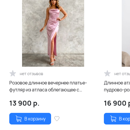
нет отзывов
нет отз
Розовое длинное вечернее платье-
Длинное ат
футляр из атласа облегающее с
пудрово-ро
разрезом
13 900
р.
16 900
В корзину
В ко