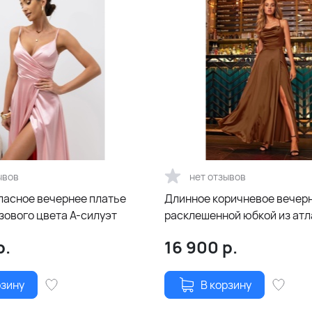
ывов
нет отзывов
ласное вечернее платье
Длинное коричневое вечер
зового цвета А-силуэт
расклешенной юбкой из атл
сатина
р.
16 900
р.
рзину
В корзину