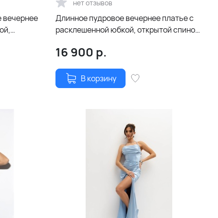
нет отзывов
 вечернее
Длинное пудровое вечернее платье с
ой,
расклешенной юбкой, открытой спиной
ой
и шнуровкой
16 900
р.
В корзину