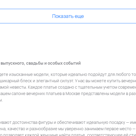
Показать еще
 выпускного, свадьбы и особых событий
йдете изысканные модели, которые идеально подойдут для любого то
икарный блеск и элегантный силуэт. У нас вы можете купить вечернее
мамой невесты. Каждое платье создано с тщательным учетом соврем
нашем салоне вечерних платьев в Москве представлены модели в ра
ы.
ивают достоинства фигуры и обеспечивают идеальную посадку — имен
на, качество и разнообразие мы уверенно занимаем первое место — н
то позволяет каждой женщине найти платье, соответствующее её ст