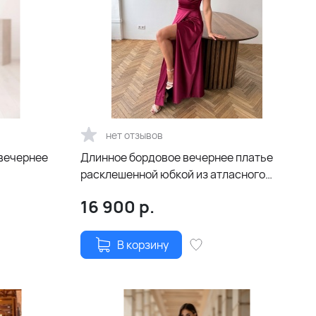
нет отзывов
вечернее
Длинное бордовое вечернее платье
расклешенной юбкой из атласного
сатина
16 900
р.
В корзину