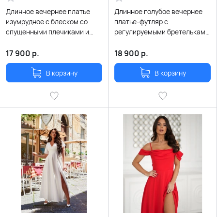
Длинное вечернее платье
Длинное голубое вечернее
изумрудное с блеском со
платье-футляр с
спущенными плечиками и
регулируемыми бретельками
разрезом по ноге
и шнуровкой на спине
17 900
р.
18 900
р.
В корзину
В корзину