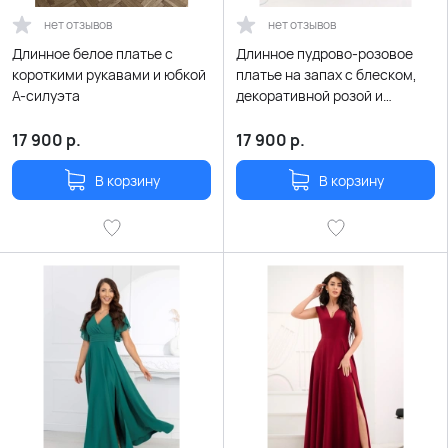
нет отзывов
нет отзывов
Длинное белое платье с
Длинное пудрово-розовое
короткими рукавами и юбкой
платье на запах с блеском,
А-силуэта
декоративной розой и
летящими рукавчиками
17 900
р.
17 900
р.
В корзину
В корзину