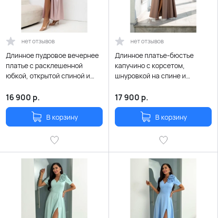
нет отзывов
нет отзывов
Длинное пудровое вечернее
Длинное платье-бюстье
платье с расклешенной
капучино с корсетом,
юбкой, открытой спиной и
шнуровкой на спине и
шнуровкой
рукавами-буфами
16 900
р.
17 900
р.
В корзину
В корзину