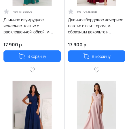
нет отзывов
нет отзывов
Длинное изумрудное
Длинное бордовое вечернее
вечернее платье с
платье с глиттером, V-
расклешенной юбкой, V-
образным декольте и
образным декольте на запах
расклешенной юбкой
и летящими рукавчиками
17 900
р.
17 900
р.
В корзину
В корзину