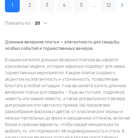
1
2
3
4
5
...
12
Показать по:
20
Длинные вечерние платья — элегантность для свадьбы,
особых событий и торжественных вечеров
В нашем каталоге длинных вечерних платьев вы найдете
изысканные модели, которые идеально подойдут для самых
торжественных мероприятий. Каждое платье создано с
акцентом на элегантность и утонченность, позволяя вам
блистать в любой ситуации. У нас вы можете купить длинное
вечернее платье для свадьбы — будь вы гостьей, подружкой
невесты или мамой невесты, а также для выпускного вечера,
дня рождения или светского приема. Мы предлагаем
разнообразие фасонов и цветов, от классических черных и
нежных пастельных до ярких и насыщенных оттенков, включая
белые и красные варианты, чтобы каждая женщина могла
выбрать то, что подчеркнет её индивидуальность и стиль. В
нашем салоне вечерних платьев в Москве представлены