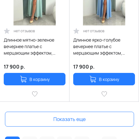
нет отзывов
нет отзывов
Длинное мятно-зеленое
Длинное ярко-голубое
вечернее платье с
вечернее платье с
мерцающим эффектом,
мерцающим эффектом,
разрезом, декоративной
разрезом, декоративной
розой и поясом
розой и поясом
17 900
р.
17 900
р.
В корзину
В корзину
Показать еще