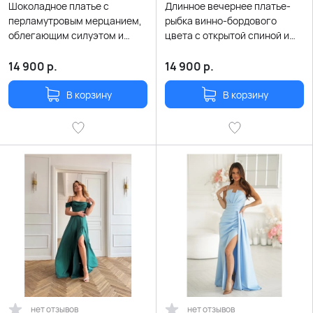
Шоколадное платье с
Длинное вечернее платье-
перламутровым мерцанием,
рыбка винно-бордового
облегающим силуэтом и
цвета с открытой спиной и
разрезом
шнуровкой
14 900
р.
14 900
р.
В корзину
В корзину
нет отзывов
нет отзывов