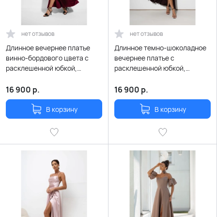
нет отзывов
нет отзывов
Длинное вечернее платье
Длинное темно-шоколадное
винно-бордового цвета с
вечернее платье с
расклешенной юбкой,
расклешенной юбкой,
открытой спиной и
открытой спиной и
шнуровкой
шнуровкой
16 900
р.
16 900
р.
В корзину
В корзину