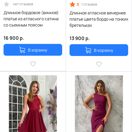
нет отзывов
5
1 отзывов
Длинное бордовое (винное)
Длинное атласное вечернее
платье из атласного сатина
платье цвета бордо на тонких
со съемным поясом
бретельках
16 900
р.
13 900
р.
В корзину
В корзину