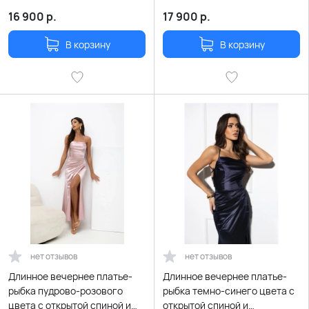
открытой спиной и
шнуровкой
16 900
р.
17 900
р.
В корзину
В корзину
нет отзывов
нет отзывов
Длинное вечернее платье-
Длинное вечернее платье-
рыбка пудрово-розового
рыбка темно-синего цвета с
цвета с открытой спиной и
открытой спиной и