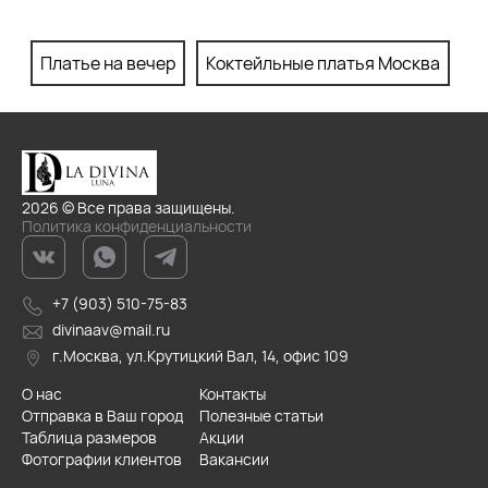
Платье на вечер
Коктейльные платья Москва
П
2026 © Все права защищены.
Политика конфиденциальности
+7 (903) 510-75-83
divinaav@mail.ru
г.Москва, ул.Крутицкий Вал, 14, офис 109
О нас
Контакты
Отправка в Ваш город
Полезные статьи
Таблица размеров
Акции
Фотографии клиентов
Вакансии