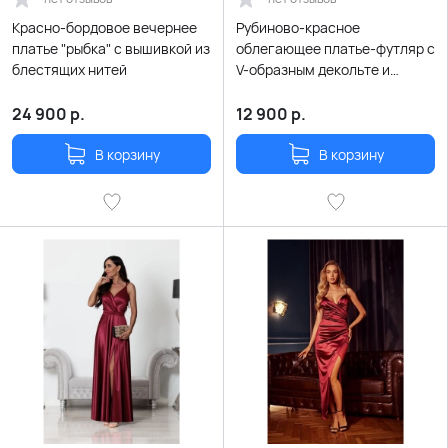
Красно-бордовое вечернее
Рубиново-красное
платье "рыбка" с вышивкой из
облегающее платье-футляр с
блестящих нитей
V-образным декольте и
разрезом
24 900
р.
12 900
р.
В корзину
В корзину