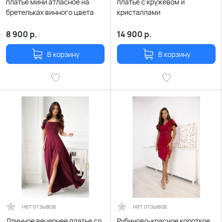
платье мини атласное на
платье с кружевом и
бретельках винного цвета
кристаллами
8 900
р.
14 900
р.
В корзину
В корзину
нет отзывов
нет отзывов
Длинное вечернее платье со
Рубиново-красное короткое