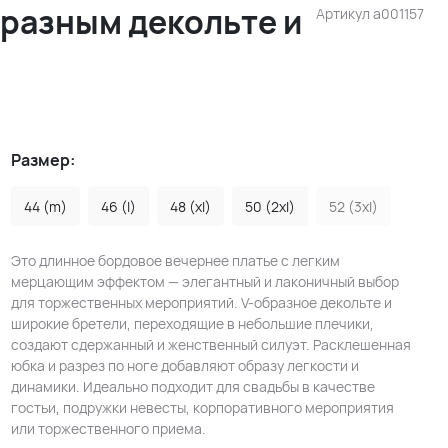
бразным декольте и
Артикул
a001157
Размер:
44 (m)
46 (l)
48 (xl)
50 (2xl)
52 (3xl)
Это длинное бордовое вечернее платье с легким
мерцающим эффектом — элегантный и лаконичный выбор
для торжественных мероприятий. V-образное декольте и
широкие бретели, переходящие в небольшие плечики,
создают сдержанный и женственный силуэт. Расклешенная
юбка и разрез по ноге добавляют образу легкости и
динамики. Идеально подходит для свадьбы в качестве
гостьи, подружки невесты, корпоративного мероприятия
или торжественного приема.