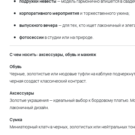
подружки невесты
— модель гармонично впишется в сваде
корпоративного мероприятия
и торжественного ужина;
выпускного вечера
— для тех, кто ищет лаконичный и элег
фотосессии
в студии или на природе.
С чем носить: аксессуары, обувь и макияж
Обувь
Черные, золотистые или нюдовые туфли на каблуке подчеркнут 
черная создаст классический контраст.
Аксессуары
Золотые украшения — идеальный выбор к бордовому платью. Мо
лаконичный дизайн.
Сумка
Миниатюрный клатч в черных, золотистых или нейтральных тон