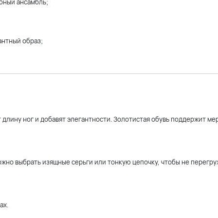
бный ансамбль;
антный образ;
длину ног и добавят элегантности. Золотистая обувь поддержит ме
жно выбрать изящные серьги или тонкую цепочку, чтобы не перегру
ах.