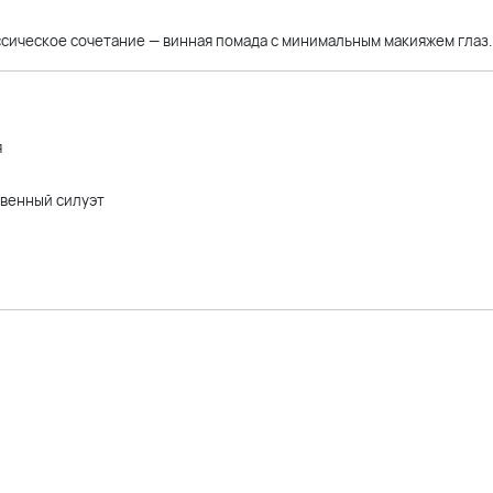
лассическое сочетание — винная помада с минимальным макияжем глаз.
я
твенный силуэт