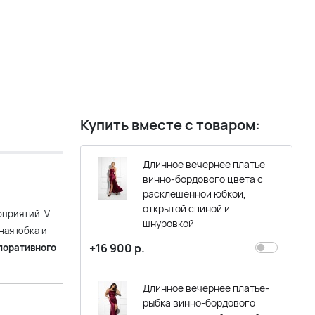
Купить вместе с товаром:
Длинное вечернее платье
винно-бордового цвета с
расклешенной юбкой,
открытой спиной и
приятий. V-
шнуровкой
ная юбка и
+16 900 р.
поративного
Длинное вечернее платье-
рыбка винно-бордового