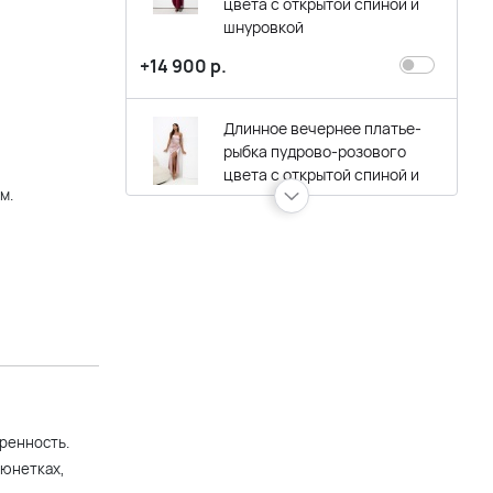
цвета с открытой спиной и
шнуровкой
+14 900 р.
Длинное вечернее платье-
рыбка пудрово-розового
цвета с открытой спиной и
м.
шнуровкой
+14 900 р.
Длинное вечернее платье-
рыбка темно-синего цвета с
открытой спиной и
шнуровкой
+14 900 р.
ренность.
рюнетках,
Бордовое вечернее длинное
платье футляр с