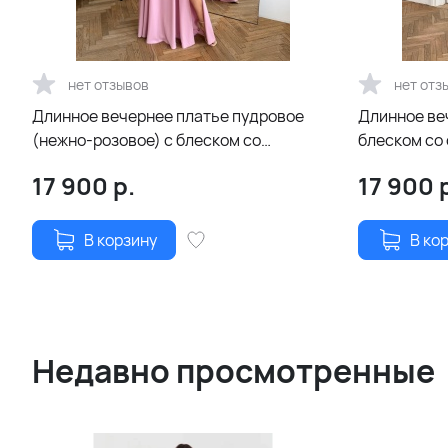
нет отзывов
нет отз
Длинное вечернее платье пудровое
Длинное ве
(нежно-розовое) с блеском со
блеском со
спущенными плечиками и разрезом по
разрезом по
17 900
р.
17 900
р
ноге
В корзину
В ко
Недавно просмотренные