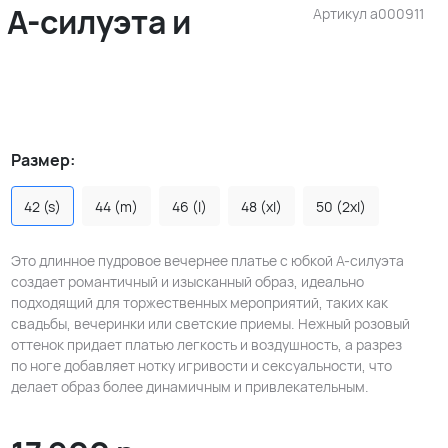
 А-силуэта и
Артикул
a000911
Размер:
42 (s)
44 (m)
46 (l)
48 (xl)
50 (2xl)
Это длинное пудровое вечернее платье с юбкой А-силуэта
создает романтичный и изысканный образ, идеально
подходящий для торжественных мероприятий, таких как
свадьбы, вечеринки или светские приемы. Нежный розовый
оттенок придает платью легкость и воздушность, а разрез
по ноге добавляет нотку игривости и сексуальности, что
делает образ более динамичным и привлекательным.