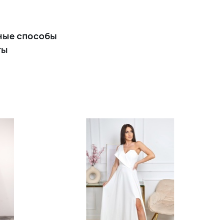
Длинное бордовое вечернее
платье расклешенной юбкой
из атласного сатина
ные способы
ты
+16 900 р.
Длинное вечернее платье
медно-бежевого цвета из
атласного сатина
+16 900 р.
Цветочное платье миди в
стиле Диор
+16 900 р.
Длинное черное вечернее
платье с разрезом из