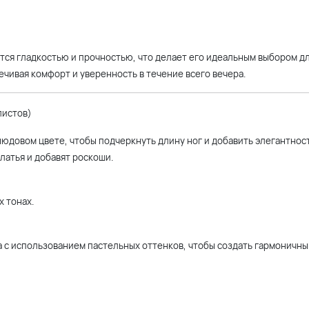
тся гладкостью и прочностью, что делает его идеальным выбором д
ечивая комфорт и уверенность в течение всего вечера.
листов)
юдовом цвете, чтобы подчеркнуть длину ног и добавить элегантност
атья и добавят роскоши.
х тонах.
а с использованием пастельных оттенков, чтобы создать гармоничны