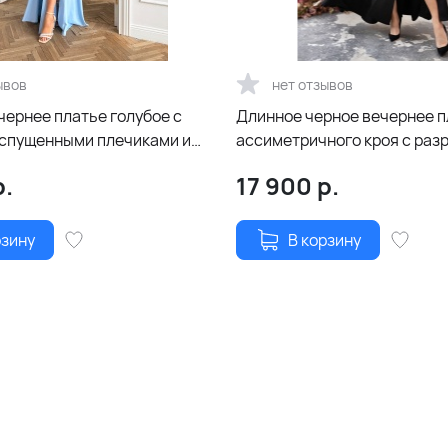
ывов
нет отзывов
чернее платье голубое с
Длинное черное вечернее п
 спущенными плечиками и
ассиметричного кроя с раз
 ноге
.
17 900
р.
рзину
В корзину