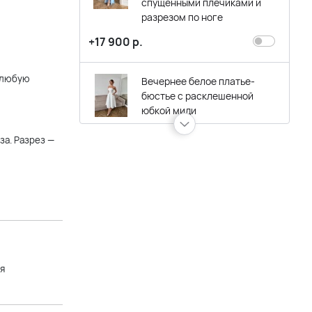
спущенными плечиками и
разрезом по ноге
+17 900 р.
 любую
Вечернее белое платье-
бюстье с расклешенной
юбкой миди
+16 900 р.
за. Разрез —
Вечернее черное платье-
бюстье с пышной юбкой
миди
+16 900 р.
Вечернее платье-бюстье с
я
пышной юбкой миди
пудрового цвета