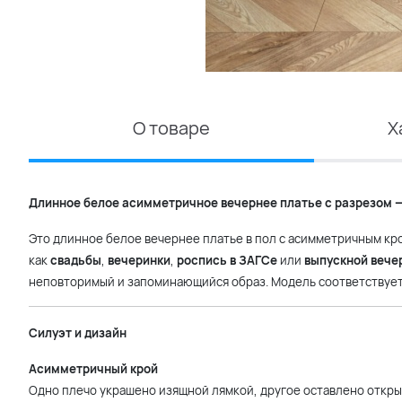
О товаре
Х
Длинное белое асимметричное вечернее платье с разрезом —
Это длинное белое вечернее платье в пол с асимметричным кр
как
свадьбы
,
вечеринки
,
роспись в ЗАГСе
или
выпускной вече
неповторимый и запоминающийся образ. Модель соответствуе
Силуэт и дизайн
Асимметричный крой
Одно плечо украшено изящной лямкой, другое оставлено откры