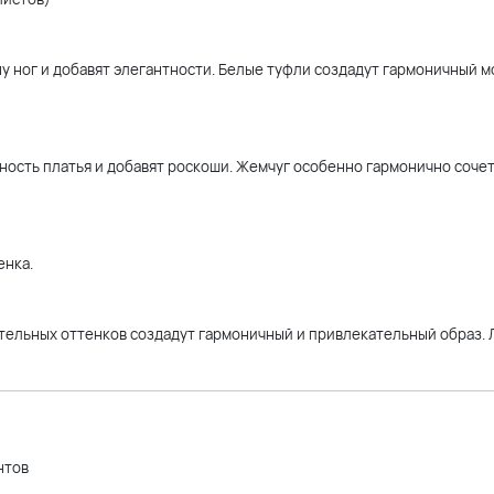
у ног и добавят элегантности. Белые туфли создадут гармоничный 
ость платья и добавят роскоши. Жемчуг особенно гармонично сочет
енка.
стельных оттенков создадут гармоничный и привлекательный образ. 
нтов