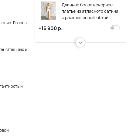
Длинное белое вечернее
платье из атласного сатина
с расклешенной юбкой
остью. Разрез
+16 900 р.
Белое вечернее платье миди
женственных и
на шнуровке
+14 900 р.
Белое вечернее платье мини
гантность и
с двумя рукавами
+7 900 р.
Длинное белое вечернее
платье из атласного сатина
товой
на бретельках с