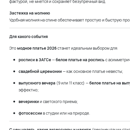
фактурой, не мнется и сохраняет безупречный вид.
Застежка на молнию
Удобная молния на спине обеспечивает простую и быструю проц
Для какого события
Это
модное платье 2026
станет идеальным выбором для:
росписи в ЗАГСе
—
белое платье на роспись
с асимметрич
свадебной церемонии
— как основное платье невесты;
выпускного вечера
(9 или 11 класс) —
белое платье на вып
эффектно;
вечеринки
и светского приема;
фотосессии
в студии или на природе.
С чем надеть, какие аксессуары и макияж
(рекомендации сти