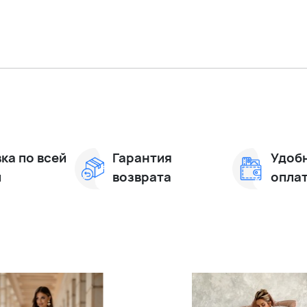
ка по всей
Гарантия
Удоб
и
возврата
опла