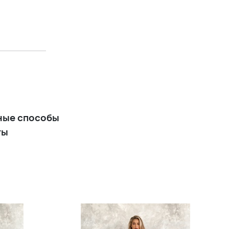
Белое вечернее свадебное
платье с разрезом
+14 900 р.
Белое шелковое платье-
мини комбинация
+5 900 р.
ные способы
ты
Длинное белое вечернее
платье на бретельках с
разрезом по ноге
+12 900 р.
Короткое белое вечернее
(коктейльное) платье на
широких бретельках