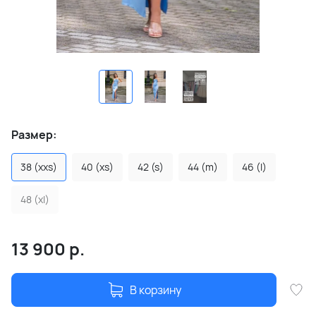
Размер:
38 (xxs)
40 (xs)
42 (s)
44 (m)
46 (l)
48 (xl)
13 900
р.
В корзину