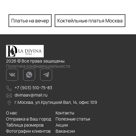
Платье на вечер
Коктейльные платья Москва
П
2026 © Все права защищены.
Политика конфиденциальности
+7 (903) 510-75-83
divinaav@mail.ru
г.Москва, ул.Крутицкий Вал, 14, офис 109
О нас
Контакты
Отправка в Ваш город
Полезные статьи
Таблица размеров
Акции
Фотографии клиентов
Вакансии