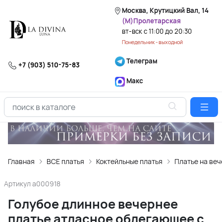
Москва, Крутицкий Вал, 14
(М)Пролетарская
вт-вск с 11:00 до 20:30
Понедельник - выходной
Телеграм
+7 (903) 510-75-83
Макс
Главная
ВСЕ платья
Коктейльные платья
Платье на веч
Артикул
a000918
Голубое длинное вечернее
платье атласное облегающее с