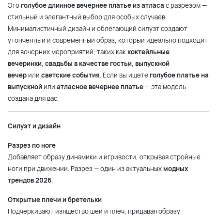
Это
голубое длинное вечернее платье из атласа
с разрезом —
стильный и элегантный выбор для особых случаев.
Минималистичный дизайн и облегающий силуэт создают
утонченный и современный образ, который идеально подходит
для вечерних мероприятий, таких как
коктейльные
вечеринки
,
свадьбы в качестве гостьи
,
выпускной
вечер
или
светские события
. Если вы ищете
голубое платье на
выпускной
или
атласное вечернее платье
— эта модель
создана для вас.
Силуэт и дизайн
Разрез по ноге
Добавляет образу динамики и игривости, открывая стройные
ноги при движении. Разрез — один из актуальных
модных
трендов 2026
.
Открытые плечи и бретельки
Подчеркивают изящество шеи и плеч, придавая образу