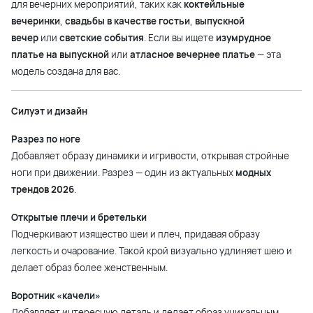
для вечерних мероприятий, таких как
коктейльные
вечеринки
,
свадьбы в качестве гостьи
,
выпускной
вечер
или
светские события
. Если вы ищете
изумрудное
платье на выпускной
или
атласное вечернее платье
— эта
модель создана для вас.
Силуэт и дизайн
Разрез по ноге
Добавляет образу динамики и игривости, открывая стройные
ноги при движении. Разрез — один из актуальных
модных
трендов 2026
.
Открытые плечи и бретельки
Подчеркивают изящество шеи и плеч, придавая образу
легкость и очарование. Такой крой визуально удлиняет шею и
делает образ более женственным.
Воротник «качели»
Добавляет интересную деталь и делает образ уникальным,