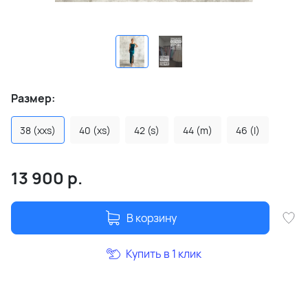
Размер:
38 (xxs)
40 (xs)
42 (s)
44 (m)
46 (l)
13 900
р.
В корзину
Купить в 1 клик