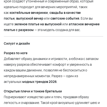
крой создают утонченный и современный образ, который
идеально подходит для вечерних мероприятий, таких
как
коктейльные вечеринки
,
свадьбы в качестве
гостьи
,
выпускной вечер
или
светские события
. Если вы
ищете
зеленое платье на выпускной
или
атласное вечернее
платье с разрезом
— эта модель создана для вас.
Силуэт и дизайн
Разрез по ноге
Добавляет образу динамики и игривости, а юбочка с запахом
наверху разреза обеспечивает комфорт и уверенность в
каждом вашем движении, позволяя не беспокоиться о
непреднамеренных моментах. Разрез — один из
актуальных
модных трендов 2026
.
Открытые плечи и тонкие бретельки
Подчеркивают изящество шеи и плеч, придавая образу
легкость и очарование. Такой крой визуально удлиняет шею и