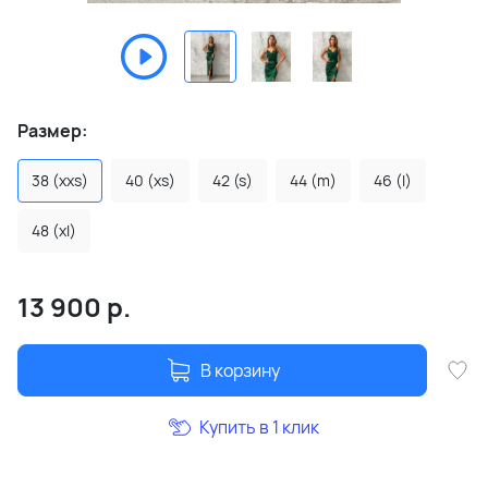
Размер:
38 (xxs)
40 (xs)
42 (s)
44 (m)
46 (l)
48 (xl)
13 900
р.
В корзину
Купить в 1 клик