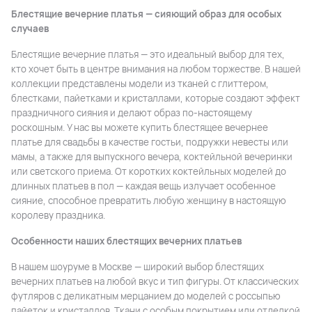
Блестящие вечерние платья — сияющий образ для особых
случаев
Блестящие вечерние платья — это идеальный выбор для тех,
кто хочет быть в центре внимания на любом торжестве. В нашей
коллекции представлены модели из тканей с глиттером,
блестками, пайетками и кристаллами, которые создают эффект
праздничного сияния и делают образ по-настоящему
роскошным. У нас вы можете купить блестящее вечернее
платье для свадьбы в качестве гостьи, подружки невесты или
мамы, а также для выпускного вечера, коктейльной вечеринки
или светского приема. От коротких коктейльных моделей до
длинных платьев в пол — каждая вещь излучает особенное
сияние, способное превратить любую женщину в настоящую
королеву праздника.
Особенности наших блестящих вечерних платьев
В нашем шоуруме в Москве — широкий выбор блестящих
вечерних платьев на любой вкус и тип фигуры. От классических
футляров с деликатным мерцанием до моделей с россыпью
пайеток и кристаллов. Ткани с особым покрытием или отделкой