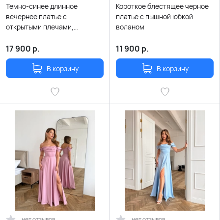
Темно-синее длинное
Короткое блестящее черное
вечернее платье с
платье с пышной юбкой
открытыми плечами,
воланом
разрезом и легким
глиттером
17 900
р.
11 900
р.
В корзину
В корзину
нет отзывов
нет отзывов