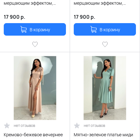
мерцающим эффектом,
мерцающим эффектом,
разрезом, декоративной
разрезом, декоративной
розой и поясом
розой и поясом
17 900
р.
17 900
р.
В корзину
В корзину
нет отзывов
нет отзывов
Кремово-бежевое вечернее
Мятно-зеленое платье миди