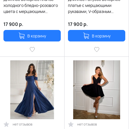
холодного бледно-розового
платье с мерцающими
цвета с мерцающими
рукавами, V-образным
рукавами, V-образным
декольте и разрезом
декольте и разрезом
17 900
р.
17 900
р.
В корзину
В корзину
нет отзывов
нет отзывов