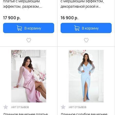
платье с мерцающим
с мерцающим эффектом,
эффектом, разрезом,
декоративной розой и
декоративной розой и
поясом
поясом
17 900
р.
16 900
р.
В корзину
В корзину
нет отзывов
нет отзывов
Длинное вечернее платье
Длинное голубое вечернее