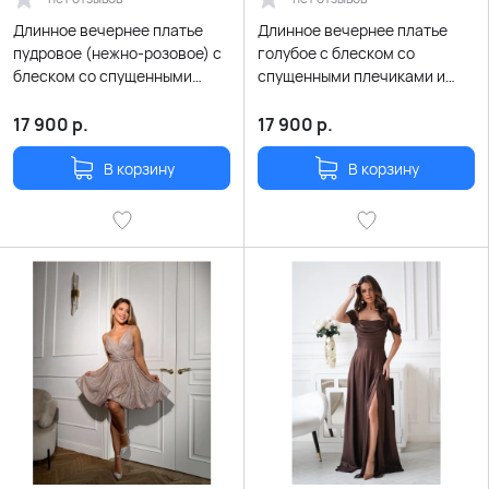
Длинное вечернее платье
Длинное вечернее платье
пудровое (нежно-розовое) с
голубое с блеском со
блеском со спущенными
спущенными плечиками и
плечиками и разрезом по
разрезом по ноге
ноге
17 900
р.
17 900
р.
В корзину
В корзину