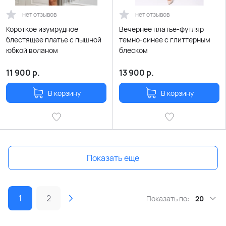
нет отзывов
нет отзывов
Короткое изумрудное
Вечернее платье-футляр
блестящее платье с пышной
темно-синее с глиттерным
юбкой воланом
блеском
11 900
р.
13 900
р.
В корзину
В корзину
Показать еще
1
2
Показать по:
20