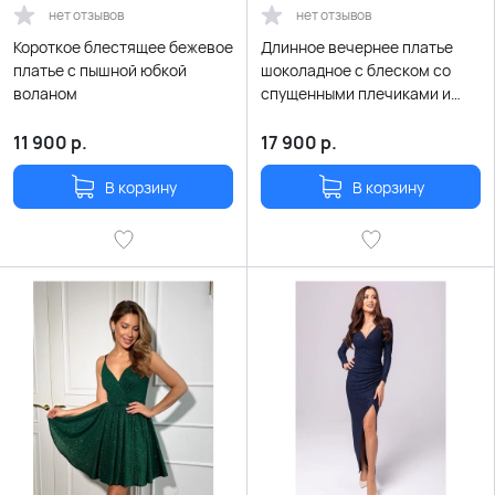
нет отзывов
нет отзывов
Короткое блестящее бежевое
Длинное вечернее платье
платье с пышной юбкой
шоколадное с блеском со
воланом
спущенными плечиками и
разрезом по ноге
11 900
р.
17 900
р.
В корзину
В корзину