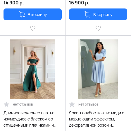
14 900
р.
16 900
р.
В корзину
В корзину
нет отзывов
нет отзывов
Длинное вечернее платье
Ярко-голубое платье миди с
изумрудное с блеском со
мерцающим эффектом,
спущенными плечиками и
декоративной розой и