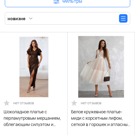
Фильтры
новизне
нет отзывов
нет отзывов
Шоколадное платье с
Белое кружевное платье-
перламутровым мерцанием,
миди с корсетным лифом,
облегающим силуэтом и
сеткой в горошек и атласным
разрезом
поясом