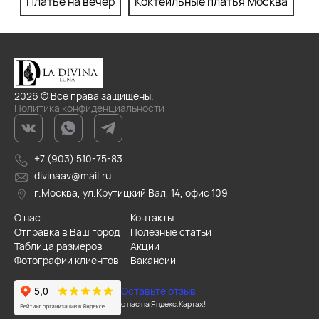
Платье на вечер
Коктейльные платья Москва
П
2026 © Все права защищены.
Политика конфиденциальности
+7 (903) 510-75-83
divinaav@mail.ru
г.Москва, ул.Крутицкий Вал, 14, офис 109
О нас
Контакты
Отправка в Ваш город
Полезные статьи
Таблица размеров
Акции
Фотографии клиентов
Вакансии
Оставьте отзыв
о нас на Яндекс.Картах!