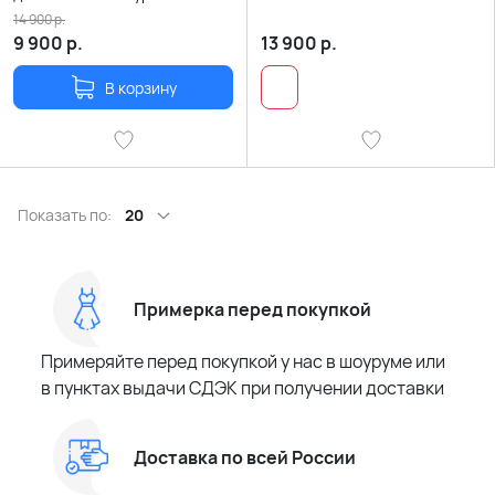
шерсти карамельного цвета
14 900
р.
9 900
р.
13 900
р.
В корзину
Показать по:
20
Примерка перед покупкой
Примеряйте перед покупкой у нас в шоуруме или
в пунктах выдачи СДЭК при получении доставки
Доставка по всей России