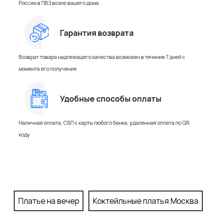
России в ПВЗ возле вашего дома.
Гарантия возврата
Возврат товара надлежащего качества возможен в течение 7 дней с
момента его получения
Удобные способы оплаты
Наличная оплата, СБП с карты любого банка, удаленная оплата по QR
коду
Платье на вечер
Коктейльные платья Москва
П