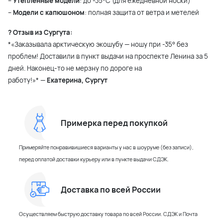
–
Утепленные модели
: до -35°С (для ежедневной носки)
–
Модели с капюшоном
: полная защита от ветра и метелей
? Отзыв из Сургута:
*«Заказывала арктическую экошубу — ношу при -35° без
проблем! Доставили в пункт выдачи на проспекте Ленина за 5
дней. Наконец-то не мерзну по дороге на
работу!»* —
Екатерина, Сургут
Примерка перед покупкой
Примеряйте понравивишиеся варианты у нас в шоуруме (без записи),
перед оплатой доставки курьеру или в пункте выдачи СДЭК.
Доставка по всей России
Осуществляем быструю доставку товара по всей России. СДЭК и Почта