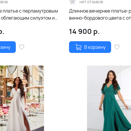
ывов
нет отзывов
 платье с перламутровым
Длинное вечернее платье-
 облегающим силуэтом и
винно-бордового цвета с о
спиной и шнуровкой
р.
14 900
р.
рзину
В корзину