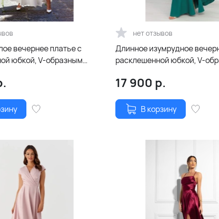
ывов
нет отзывов
лое вечернее платье с
Длинное изумрудное вечерн
ой юбкой, V-образным
расклешенной юбкой, V-об
 запах и летящими
декольте на запах и летящ
.
17 900
р.
и
рукавчиками
рзину
В корзину