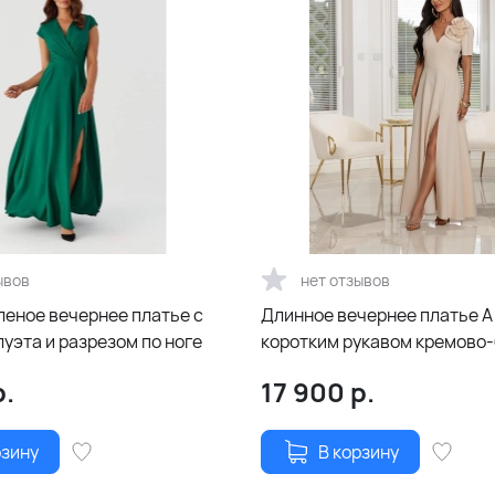
ывов
нет отзывов
леное вечернее платье с
Длинное вечернее платье А
уэта и разрезом по ноге
коротким рукавом кремово
цвета
.
17 900
р.
рзину
В корзину