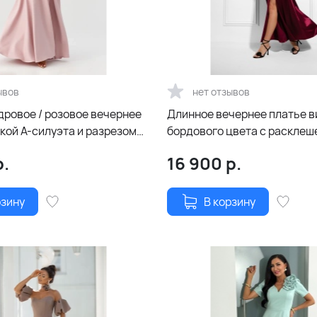
ывов
нет отзывов
дровое / розовое вечернее
Длинное вечернее платье в
кой А-силуэта и разрезом
бордового цвета с расклеш
юбкой, открытой спиной и 
.
16 900
р.
рзину
В корзину