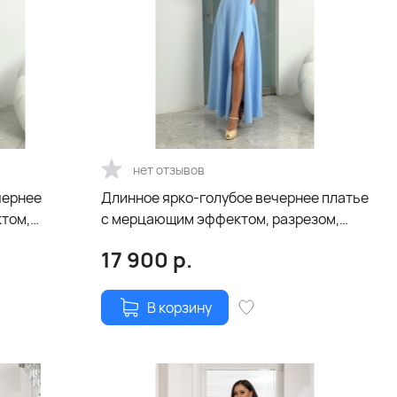
нет отзывов
чернее
Длинное ярко-голубое вечернее платье
том,
с мерцающим эффектом, разрезом,
зой и
декоративной розой и поясом
17 900
р.
В корзину