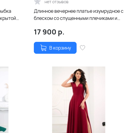
нет отзывов
рыбка
Длинное вечернее платье изумрудное с
ткрытой
блеском со спущенными плечиками и
разрезом по ноге
17 900
р.
В корзину