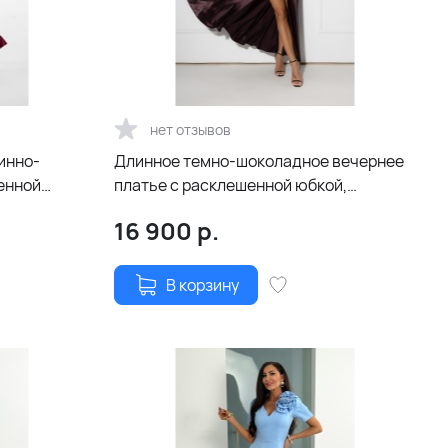
нет отзывов
инно-
Длинное темно-шоколадное вечернее
енной
платье с расклешенной юбкой,
шнуровкой
открытой спиной и шнуровкой
16 900
р.
В корзину