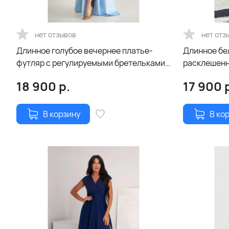
нет отзывов
нет отз
Длинное голубое вечернее платье-
Длинное бе
футляр с регулируемыми бретельками
расклешенн
и шнуровкой на спине
декольте на
18 900
р.
17 900
р
рукавчикам
В корзину
В ко