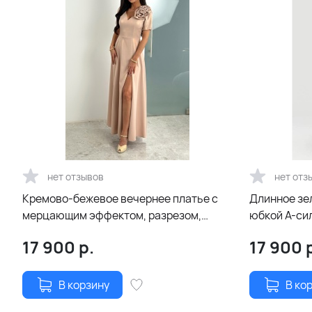
нет отзывов
нет отз
Кремово-бежевое вечернее платье с
Длинное зе
мерцающим эффектом, разрезом,
юбкой А-сил
декоративной розой и поясом
17 900
р.
17 900
р
В корзину
В ко