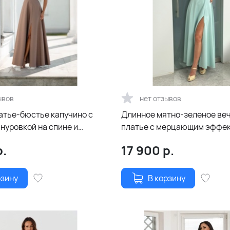
ывов
нет отзывов
атье-бюстье капучино с
Длинное мятно-зеленое ве
нуровкой на спине и
платье с мерцающим эффек
буфами
разрезом, декоративной ро
.
17 900
р.
поясом
рзину
В корзину