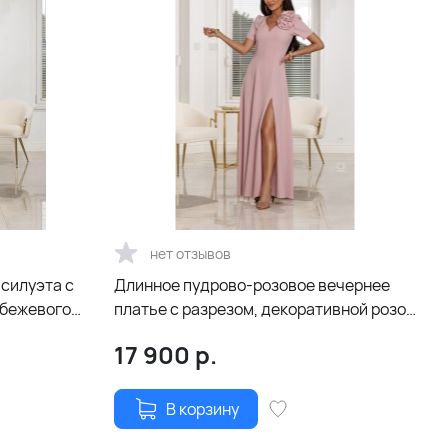
нет отзывов
 силуэта с
Длинное пудрово-розовое вечернее
-бежевого
платье с разрезом, декоративной розой
и поясом
17 900
р.
В корзину