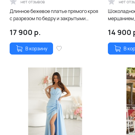
нет отзывов
нет отз
Длинное бежевое платье прямого кроя
Шоколадное
с разрезом по бедру и закрытыми
мерцанием,
плечами
разрезом
17 900
р.
14 900
В корзину
В ко