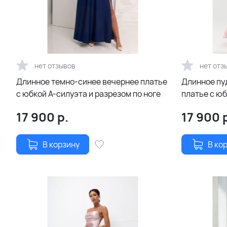
нет отзывов
нет отз
Длинное темно-синее вечернее платье
Длинное пу
с юбкой А-силуэта и разрезом по ноге
платье с юб
по ноге
17 900
р.
17 900
р
В корзину
В ко