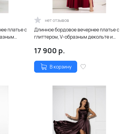
нет отзывов
ее платье с
Длинное бордовое вечернее платье с
разным
глиттером, V-образным декольте и
ими
расклешенной юбкой
17 900
р.
В корзину