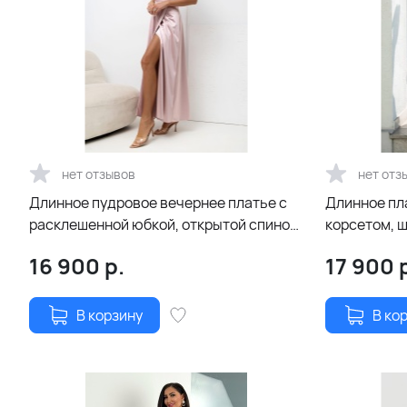
нет отзывов
нет отз
Длинное пудровое вечернее платье с
Длинное пл
расклешенной юбкой, открытой спиной
корсетом, ш
и шнуровкой
рукавами-
16 900
р.
17 900
р
В корзину
В ко