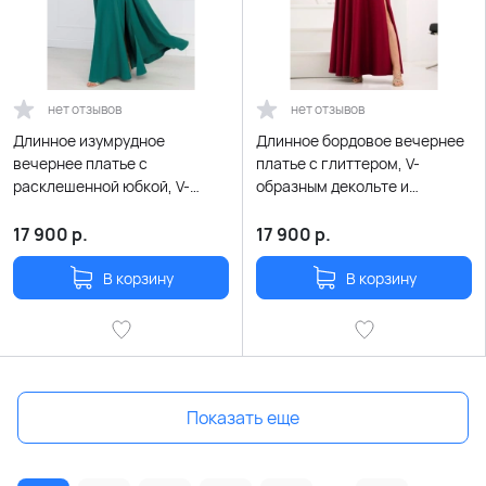
нет отзывов
нет отзывов
Длинное изумрудное
Длинное бордовое вечернее
вечернее платье с
платье с глиттером, V-
расклешенной юбкой, V-
образным декольте и
образным декольте на запах
расклешенной юбкой
и летящими рукавчиками
17 900
р.
17 900
р.
В корзину
В корзину
Показать еще