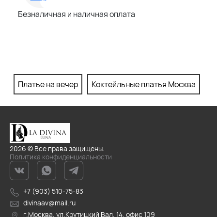
Безналичная и наличная оплата
Платье на вечер
Коктейльные платья Москва
П
2026 © Все права защищены.
Политика конфиденциальности
+7 (903) 510-75-83
divinaav@mail.ru
г.Москва, ул.Крутицкий Вал, 14, офис 109