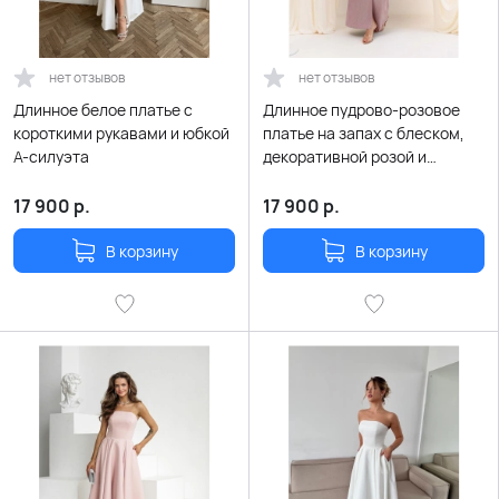
нет отзывов
нет отзывов
Длинное белое платье с
Длинное пудрово-розовое
короткими рукавами и юбкой
платье на запах с блеском,
А-силуэта
декоративной розой и
летящими рукавчиками
17 900
р.
17 900
р.
В корзину
В корзину