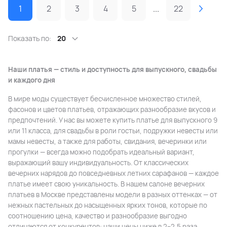
1
2
3
4
5
...
22
Показать по:
20
Наши платья — стиль и доступность для выпускного, свадьбы
и каждого дня
В мире моды существует бесчисленное множество стилей,
фасонов и цветов платьев, отражающих разнообразие вкусов и
предпочтений. У нас вы можете купить платье для выпускного 9
или 11 класса, для свадьбы в роли гостьи, подружки невесты или
мамы невесты, а также для работы, свидания, вечеринки или
прогулки — всегда можно подобрать идеальный вариант,
выражающий вашу индивидуальность. От классических
вечерних нарядов до повседневных летних сарафанов — каждое
платье имеет свою уникальность. В нашем салоне вечерних
платьев в Москве представлены модели в разных оттенках — от
нежных пастельных до насыщенных ярких тонов, которые по
соотношению цена, качество и разнообразие выгодно
отличаются от конкурентов: наши цены ниже в 2–2,5 раза.