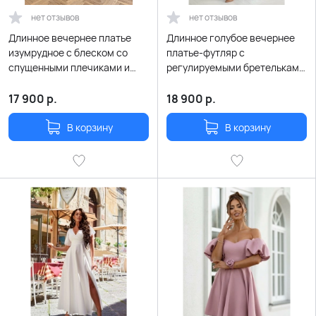
нет отзывов
нет отзывов
Длинное вечернее платье
Длинное голубое вечернее
изумрудное с блеском со
платье-футляр с
спущенными плечиками и
регулируемыми бретельками
разрезом по ноге
и шнуровкой на спине
17 900
р.
18 900
р.
В корзину
В корзину