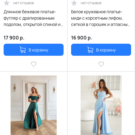
нет отзывов
нет отзывов
Длинное бежевое платье-
Белое кружевное платье-
футляр с драпированным
миди с корсетным лифом,
подолом, открытой спиной и
сеткой в горошек и атласным
шнуровкой
поясом
17 900
р.
16 900
р.
В корзину
В корзину