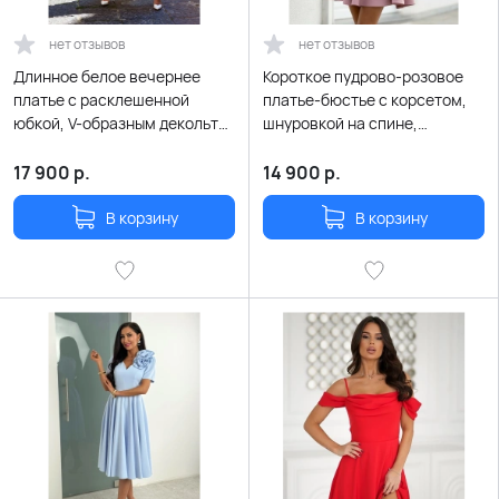
нет отзывов
нет отзывов
Длинное белое вечернее
Короткое пудрово-розовое
платье с расклешенной
платье-бюстье с корсетом,
юбкой, V-образным декольте
шнуровкой на спине,
на запах и летящими
рукавами-буфами и летящей
рукавчиками
юбкой
17 900
р.
14 900
р.
В корзину
В корзину