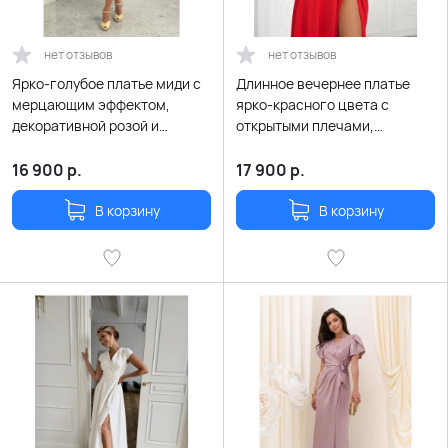
нет отзывов
нет отзывов
Ярко-голубое платье миди с
Длинное вечернее платье
мерцающим эффектом,
ярко-красного цвета с
декоративной розой и
открытыми плечами,
поясом
разрезом и оборками
16 900
р.
17 900
р.
В корзину
В корзину