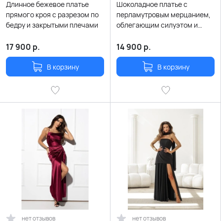
Длинное бежевое платье
Шоколадное платье с
прямого кроя с разрезом по
перламутровым мерцанием,
бедру и закрытыми плечами
облегающим силуэтом и
разрезом
17 900
р.
14 900
р.
В корзину
В корзину
нет отзывов
нет отзывов